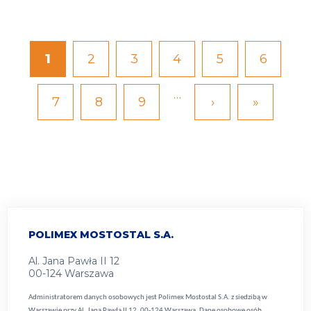
Bieżąca
1
Strona
2
Strona
3
Strona
4
Strona
5
Strona
6
Stronicowanie
strona
…
Strona
7
Strona
8
Strona
9
Następna
›
Ostatnia
»
strona
strona
POLIMEX MOSTOSTAL S.A.
Al. Jana Pawła II 12
00-124 Warszawa
Administratorem danych osobowych jest Polimex Mostostal S.A. z siedzibą w
Warszawie przy Al. Jana Pawła II 12, 00-124 Warszawa. Dane osobowe osób