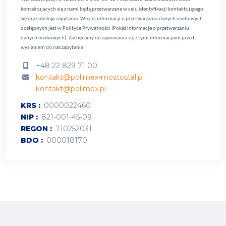
kontaktujących się z nami będą przetwarzane w celu identyfikacji kontaktującego
się oraz obsługi zapytania. Więcej informacji o przetwarzaniu danych osobowych
dostępnych jest w
Polityce Prywatności (Pokaż informacje o przetwarzaniu
danych osobowych).
Zachęcamy do zapoznania się z tymi informacjami przed
wysłaniem do nas zapytania.
+48 22 829 71 00
kontakt@polimex-mostostal.pl
kontakt@polimex.pl
KRS
0000022460
NIP
821-001-45-09
REGON
710252031
BDO
000018170