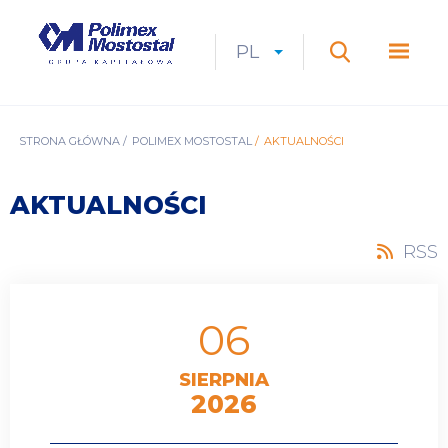
Przejdź
do
Polimex
MEN
treści
Mostostal
PL
Expan
CURRENT
ROZWIŃ
LANGUAGE
SZUKAJ
S.A.
GŁÓ
Szukaj
menu
LANGUAGE:
LIST
PL
ŚCIEŻKA
STRONA GŁÓWNA
POLIMEX MOSTOSTAL
AKTUALNOŚCI
NAWIGACYJNA
AKTUALNOŚCI
RSS
06
SIERPNIA
2026