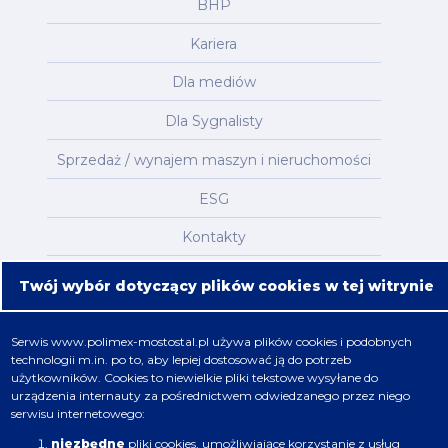
BHP
Kariera
Dla mediów
Dla Sygnalisty
Sprzedaż / wynajem maszyn i nieruchomości
ESG
Kontakty
Mapa serwisu
Twój wybór dotyczący plików cookies w tej witrynie
Oferta
Serwis
www.polimex-mostostal.pl
używa plików cookies i podobnych
technologii m.in. po to, aby lepiej dostosować ją do potrzeb
Nafta, chemia, gaz
użytkowników. Cookies to niewielkie pliki tekstowe wysyłane do
urządzenia internauty za pośrednictwem odwiedzanego przez niego
Energetyka
serwisu internetowego:
Budownictwo
niezbędne
pliki cookies, umożliwiające korzystanie z usług