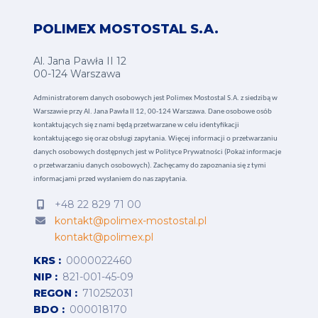
POLIMEX MOSTOSTAL S.A.
Al. Jana Pawła II 12
00-124 Warszawa
Administratorem danych osobowych jest Polimex Mostostal S.A. z siedzibą w
Warszawie przy Al. Jana Pawła II 12, 00-124 Warszawa. Dane osobowe osób
kontaktujących się z nami będą przetwarzane w celu identyfikacji
kontaktującego się oraz obsługi zapytania. Więcej informacji o przetwarzaniu
danych osobowych dostępnych jest w
Polityce Prywatności (Pokaż informacje
o przetwarzaniu danych osobowych).
Zachęcamy do zapoznania się z tymi
informacjami przed wysłaniem do nas zapytania.
+48 22 829 71 00
kontakt@polimex-mostostal.pl
kontakt@polimex.pl
KRS
0000022460
NIP
821-001-45-09
REGON
710252031
BDO
000018170