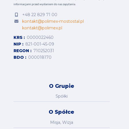
informacjami przed wysłaniem do nas zapytania.
+48 22 829 71 00
kontakt@polimex-mostostal.pl
kontakt@polimex.pl
KRS
0000022460
NIP
821-001-45-09
REGON
710252031
BDO
000018170
O Grupie
Spółki
O Spółce
Misja, Wizja