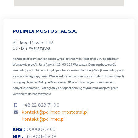
POLIMEX MOSTOSTAL S.A.
Al. Jana Pawła II 12
00-124 Warszawa
Administratorem danych osobowych jest Polimex Mostostal S.A. z siedzibą w
Warszawie przy Al. Jana Pawła II 12, 00-124 Warszawa. Dane osobowe osób
kontaktujących się z nami będą przetwarzane w celu identyfikacji kontaktującego
się oraz obsługi zapytania. Więcej informacji o przetwarzaniu danych osobowych
dostępnych jest w
Polityce Prywatności (Pokaż informacje o przetwarzaniu
danych osobowych).
Zachęcamy do zapoznania się z tymi informacjami przed
wysłaniem do nas zapytania.
+48 22 829 71 00
kontakt@polimex-mostostal.pl
kontakt@polimex.pl
KRS
0000022460
NIP
821-001-45-09