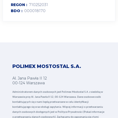
REGON
710252031
BDO
000018170
POLIMEX MOSTOSTAL S.A.
Al. Jana Pawła II 12
00-124 Warszawa
Administratorem danych osobowych jest Polimex Mostostal S.A. z siedzibą w
Warszawie przy Al. Jana Pawła II 12, 00-124 Warszawa. Dane osobowe osób
kontaktujących się z nami będą przetwarzane w celu identyfikacji
kontaktującego się oraz obsługi zapytania. Więcej informacji o przetwarzaniu
danych osobowych dostępnych jest w
Polityce Prywatności (Pokaż informacje
o przetwarzaniu danych osobowych).
Zachęcamy do zapoznania się z tymi