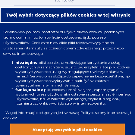
Mapa serwisu
Twój wybór dotyczący plików cookies w tej witrynie
Oferta
Serwis
www.polimex-mostostal.pl
używa plików cookies i podobnych
technologii m.in. po to, aby lepiej dostosować ją do potrzeb
Nafta, chemia, gaz
użytkowników. Cookies to niewielkie pliki tekstowe wysyłane do
urządzenia internauty za pośrednictwem odwiedzanego przez niego
Energetyka
serwisu internetowego:
Budownictwo
niezbędne
pliki cookies, umożliwiające korzystanie z usług
dostępnych w ramach Serwisu, np. uwierzytelniające pliki cookies
wykorzystywane do usług wymagających uwierzytelniania w
Produkcja
ramach Serwisu oraz służące do zapewnienia bezpieczeństwa, np.
wykorzystywane do wykrywania nadużyć w zakresie
uwierzytelniania w ramach Serwisu;
Infrastruktura
funkcjonalne
pliki cookies, umożliwiające „zapamiętanie”
wybranych przez użytkownika ustawień i personalizację interfejsu
użytkownika, np. w zakresie wybranego języka lub regionu,
rozmiaru czcionki, wyglądu strony internetowej itp.
Więcej informacji dostępnych jest w naszej
Polityce strony internetowej i
cookies
*.
Zastrzeżenia prawne
Polityka plików cookies
Akceptuję wszystkie pliki cookies
Wszystkie prawa zastrzeżone. Copyright