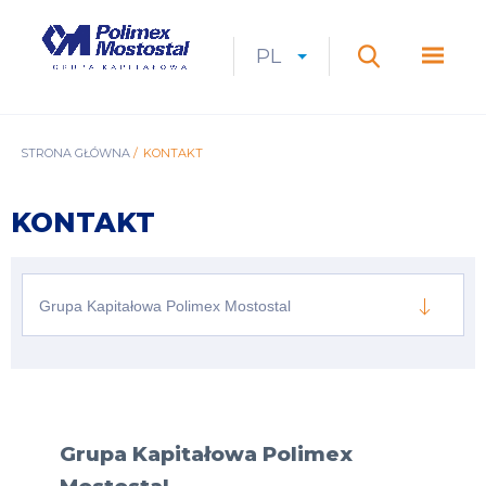
Przejdź
do
Polimex
MEN
treści
Mostostal
PL
Expan
CURRENT
ROZWIŃ
LANGUAGE
SZUKAJ
S.A.
GŁÓ
Szukaj
menu
LANGUAGE:
LIST
PL
ŚCIEŻKA
STRONA GŁÓWNA
KONTAKT
NAWIGACYJNA
KONTAKT
Grupa Kapitałowa Polimex Mostostal
Grupa Kapitałowa Polimex