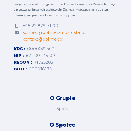
danych osobowych dostępnych jest w
Polityce Prywatności (Pokaż informacje
o przetwarzaniu danych osobowych).
Zachęcamy do zapoznania się z tymi
informacjami przed wysłaniem do nas zapytania.
+48 22 829 71 00
kontakt@polimex-mostostal.pl
kontakt@polimex.pl
KRS
0000022460
NIP
821-001-45-09
REGON
710252031
BDO
000018170
O Grupie
Spółki
O Spółce