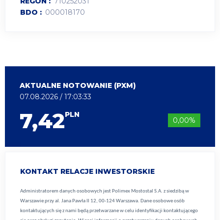
REGON
710252031
BDO
000018170
AKTUALNE NOTOWANIE (PXM)
07.08.2026 / 17:03:33
7,42
PLN
0,00%
KONTAKT RELACJE INWESTORSKIE
Administratorem danych osobowych jest Polimex Mostostal S.A. z siedzibą w
Warszawie przy al. Jana Pawła II 12, 00-124 Warszawa. Dane osobowe osób
kontaktujących się z nami będą przetwarzane w celu identyfikacji kontaktującego