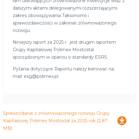
ram ułatwiających zrównoważone inwestycje wraz z
dalszymi aktami delegowanymi rozszerzającymi
zakres obowiązywania Taksonomii i
sprawozdawczości w zakresie zrównoważonego
rozwoju.
Niniejszy raport za 2025 r. jest drugim raportem
Grupy Kapitałowej Polimex Mostostal
sporządzonym w oparciu o standardy ESRS.
Pytania dotyczące Raportu należy kierować na
mail: esg@polimex.pl.
Pobierz
Sprawozdanie z zrównoważonego rozwoju Grupy
Kapitałowej Polimex Mostostal za 2025 rok
(2.87
MB)