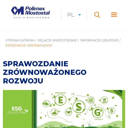
Przejdź
do
Polimex
MEN
treści
Mostostal
PL
Expan
CURRENT
ROZWIŃ
LANGUAGE
SZUKAJ
S.A.
GŁÓ
Szukaj
menu
LANGUAGE:
LIST
PL
ŚCIEŻKA
STRONA GŁÓWNA
RELACJE INWESTORSKIE
INFORMACJE GIEŁDOWE
INFORMACJE NIEFINANSOWE
NAWIGACYJNA
SPRAWOZDANIE
ZRÓWNOWAŻONEGO
ROZWOJU