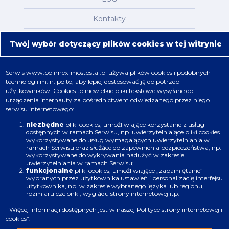
Kontakty
Mapa serwisu
Twój wybór dotyczący plików cookies w tej witrynie
Oferta
Serwis
www.polimex-mostostal.pl
używa plików cookies i podobnych
technologii m.in. po to, aby lepiej dostosować ją do potrzeb
Nafta, chemia, gaz
użytkowników. Cookies to niewielkie pliki tekstowe wysyłane do
urządzenia internauty za pośrednictwem odwiedzanego przez niego
Energetyka
serwisu internetowego:
Budownictwo
niezbędne
pliki cookies, umożliwiające korzystanie z usług
dostępnych w ramach Serwisu, np. uwierzytelniające pliki cookies
wykorzystywane do usług wymagających uwierzytelniania w
Produkcja
ramach Serwisu oraz służące do zapewnienia bezpieczeństwa, np.
wykorzystywane do wykrywania nadużyć w zakresie
uwierzytelniania w ramach Serwisu;
Infrastruktura
funkcjonalne
pliki cookies, umożliwiające „zapamiętanie”
wybranych przez użytkownika ustawień i personalizację interfejsu
użytkownika, np. w zakresie wybranego języka lub regionu,
rozmiaru czcionki, wyglądu strony internetowej itp.
Więcej informacji dostępnych jest w naszej
Polityce strony internetowej i
cookies
*.
Zastrzeżenia prawne