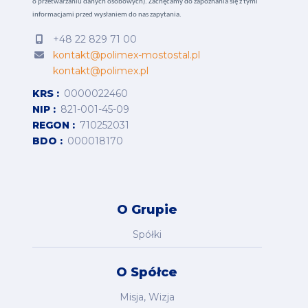
o przetwarzaniu danych osobowych).
Zachęcamy do zapoznania się z tymi
informacjami przed wysłaniem do nas zapytania.
+48 22 829 71 00
kontakt@polimex-mostostal.pl
kontakt@polimex.pl
KRS
0000022460
NIP
821-001-45-09
REGON
710252031
BDO
000018170
O Grupie
Spółki
O Spółce
Misja, Wizja