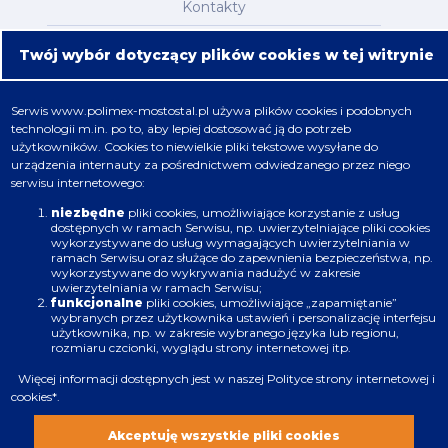
Kontakty
Mapa serwisu
Twój wybór dotyczący plików cookies w tej witrynie
Oferta
Serwis
www.polimex-mostostal.pl
używa plików cookies i podobnych
technologii m.in. po to, aby lepiej dostosować ją do potrzeb
Nafta, chemia, gaz
użytkowników. Cookies to niewielkie pliki tekstowe wysyłane do
urządzenia internauty za pośrednictwem odwiedzanego przez niego
Energetyka
serwisu internetowego:
Budownictwo
niezbędne
pliki cookies, umożliwiające korzystanie z usług
dostępnych w ramach Serwisu, np. uwierzytelniające pliki cookies
wykorzystywane do usług wymagających uwierzytelniania w
Produkcja
ramach Serwisu oraz służące do zapewnienia bezpieczeństwa, np.
wykorzystywane do wykrywania nadużyć w zakresie
uwierzytelniania w ramach Serwisu;
Infrastruktura
funkcjonalne
pliki cookies, umożliwiające „zapamiętanie”
wybranych przez użytkownika ustawień i personalizację interfejsu
użytkownika, np. w zakresie wybranego języka lub regionu,
rozmiaru czcionki, wyglądu strony internetowej itp.
Więcej informacji dostępnych jest w naszej
Polityce strony internetowej i
cookies
*.
Zastrzeżenia prawne
Polityka plików cookies
Akceptuję wszystkie pliki cookies