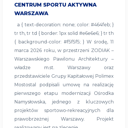
CENTRUM SPORTU AKTYWNA
WARSZAWA
a { text-decoration: none; color: #464feb; }
tr th, tr td { border: 1px solid #e6e6e6; } tr th
{ background-color: #f5f5f5; } W środę, 11
marca 2026 roku, w przestrzeni ZODIAK –
Warszawskiego Pawilonu Architektury –
władze m.st. Warszawy oraz
przedstawiciele Grupy Kapitałowej Polimex
Mostostal podpisali umowę na realizację
pierwszego etapu modernizacji Ośrodka
Namysłowska, jednego z kluczowych
projektów sportowo‑rekreacyjnych dla
prawobrzeżnej Warszawy. Projekt
realizowany jest na zlecenie…