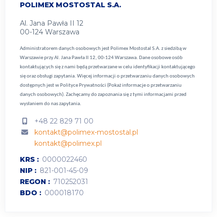
POLIMEX MOSTOSTAL S.A.
Al. Jana Pawła II 12
00-124 Warszawa
Administratorem danych osobowych jest Polimex Mostostal S.A. z siedzibą w
Warszawie przy Al. Jana Pawła II 12, 00-124 Warszawa. Dane osobowe osób
kontaktujących się z nami będą przetwarzane w celu identyfikacji kontaktującego
się oraz obsługi zapytania. Więcej informacji o przetwarzaniu danych osobowych
dostępnych jest w
Polityce Prywatności (Pokaż informacje o przetwarzaniu
danych osobowych).
Zachęcamy do zapoznania się z tymi informacjami przed
wysłaniem do nas zapytania.
+48 22 829 71 00
kontakt@polimex-mostostal.pl
kontakt@polimex.pl
KRS
0000022460
NIP
821-001-45-09
REGON
710252031
BDO
000018170