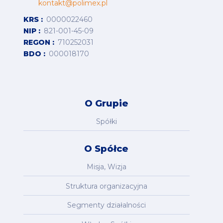
kontakt@polimex.pl
KRS
0000022460
NIP
821-001-45-09
REGON
710252031
BDO
000018170
O Grupie
Spółki
O Spółce
Misja, Wizja
Struktura organizacyjna
Segmenty działalności