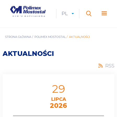
Przejdź
do
Polimex
MEN
treści
Mostostal
PL
Expan
CURRENT
ROZWIŃ
LANGUAGE
SZUKAJ
S.A.
GŁÓ
Szukaj
menu
LANGUAGE:
LIST
PL
ŚCIEŻKA
STRONA GŁÓWNA
POLIMEX MOSTOSTAL
AKTUALNOŚCI
NAWIGACYJNA
AKTUALNOŚCI
RSS
29
LIPCA
2026