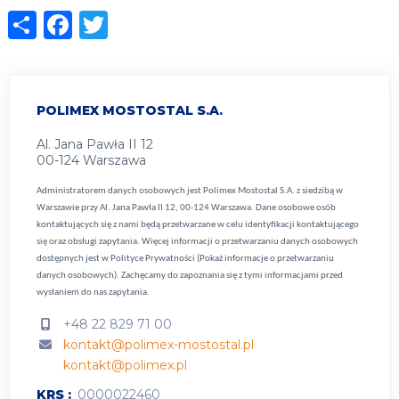
Share
Facebook
Twitter
POLIMEX MOSTOSTAL S.A.
Al. Jana Pawła II 12
00-124 Warszawa
Administratorem danych osobowych jest Polimex Mostostal S.A. z siedzibą w
Warszawie przy Al. Jana Pawła II 12, 00-124 Warszawa. Dane osobowe osób
kontaktujących się z nami będą przetwarzane w celu identyfikacji kontaktującego
się oraz obsługi zapytania. Więcej informacji o przetwarzaniu danych osobowych
dostępnych jest w
Polityce Prywatności (Pokaż informacje o przetwarzaniu
danych osobowych).
Zachęcamy do zapoznania się z tymi informacjami przed
wysłaniem do nas zapytania.
+48 22 829 71 00
kontakt@polimex-mostostal.pl
kontakt@polimex.pl
KRS
0000022460