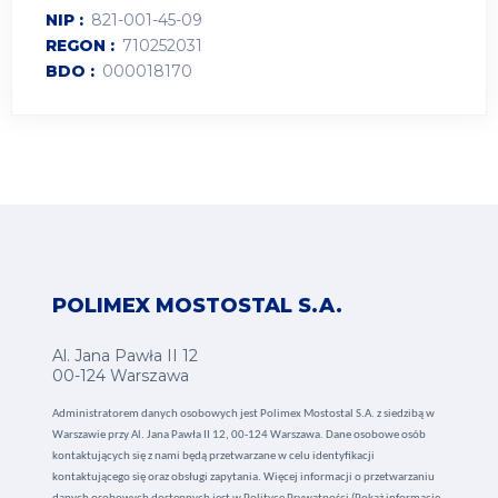
NIP
821-001-45-09
REGON
710252031
BDO
000018170
POLIMEX MOSTOSTAL S.A.
Al. Jana Pawła II 12
00-124 Warszawa
Administratorem danych osobowych jest Polimex Mostostal S.A. z siedzibą w
Warszawie przy Al. Jana Pawła II 12, 00-124 Warszawa. Dane osobowe osób
kontaktujących się z nami będą przetwarzane w celu identyfikacji
kontaktującego się oraz obsługi zapytania. Więcej informacji o przetwarzaniu