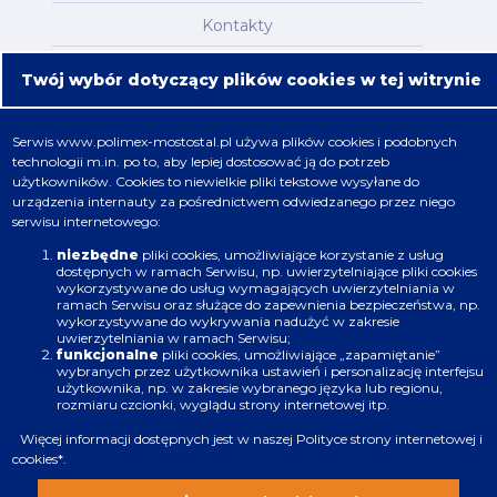
Kontakty
Mapa serwisu
Twój wybór dotyczący plików cookies w tej witrynie
Oferta
Serwis
www.polimex-mostostal.pl
używa plików cookies i podobnych
technologii m.in. po to, aby lepiej dostosować ją do potrzeb
Nafta, chemia, gaz
użytkowników. Cookies to niewielkie pliki tekstowe wysyłane do
urządzenia internauty za pośrednictwem odwiedzanego przez niego
Energetyka
serwisu internetowego:
Budownictwo
niezbędne
pliki cookies, umożliwiające korzystanie z usług
dostępnych w ramach Serwisu, np. uwierzytelniające pliki cookies
wykorzystywane do usług wymagających uwierzytelniania w
Produkcja
ramach Serwisu oraz służące do zapewnienia bezpieczeństwa, np.
wykorzystywane do wykrywania nadużyć w zakresie
uwierzytelniania w ramach Serwisu;
Infrastruktura
funkcjonalne
pliki cookies, umożliwiające „zapamiętanie”
wybranych przez użytkownika ustawień i personalizację interfejsu
użytkownika, np. w zakresie wybranego języka lub regionu,
rozmiaru czcionki, wyglądu strony internetowej itp.
Więcej informacji dostępnych jest w naszej
Polityce strony internetowej i
cookies
*.
Zastrzeżenia prawne