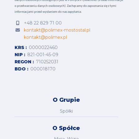
danych osobowych dostępnych jest w
Polityce Prywatności (Pokaż informacje
o przetwarzaniu danych osobowych).
Zachęcamy do zapoznania się z tymi
informacjami przed wysłaniem do nas zapytania.
+48 22 829 71 00
kontakt@polimex-mostostal.pl
kontakt@polimex.pl
KRS
0000022460
NIP
821-001-45-09
REGON
710252031
BDO
000018170
O Grupie
Spółki
O Spółce