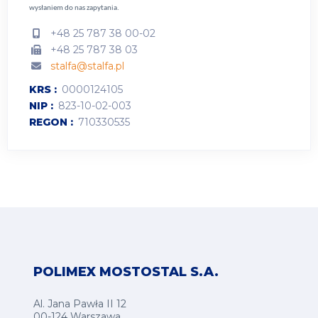
wysłaniem do nas zapytania.
+48 25 787 38 00-02
+48 25 787 38 03
stalfa@stalfa.pl
KRS
0000124105
NIP
823-10-02-003
REGON
710330535
POLIMEX MOSTOSTAL S.A.
Al. Jana Pawła II 12
00-124 Warszawa