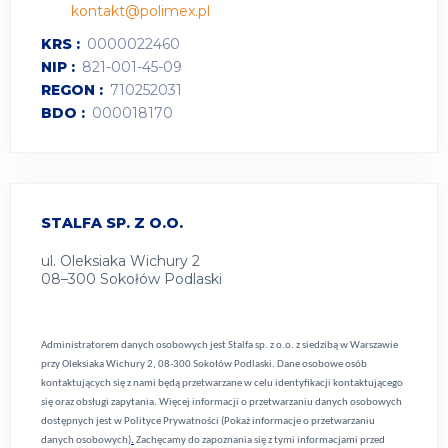
kontakt@polimex.pl
KRS
0000022460
NIP
821-001-45-09
REGON
710252031
BDO
000018170
STALFA SP. Z O.O.
ul. Oleksiaka Wichury 2
08–300 Sokołów Podlaski
Administratorem danych osobowych jest Stalfa sp. z o.o. z siedzibą w Warszawie
przy Oleksiaka Wichury 2, 08-300 Sokołów Podlaski. Dane osobowe osób
kontaktujących się z nami będą przetwarzane w celu identyfikacji kontaktującego
się oraz obsługi zapytania. Więcej informacji o przetwarzaniu danych osobowych
dostępnych jest w
Polityce Prywatności (Pokaż informacje o przetwarzaniu
danych osobowych)
.
Zachęcamy do zapoznania się z tymi informacjami przed