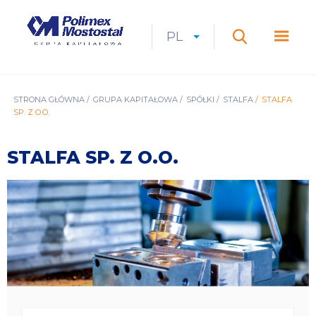
Przejdź
do
Polimex
MEN
treści
Mostostal
PL
Expan
CURRENT
ROZWIŃ
LANGUAGE
SZUKAJ
S.A.
GŁÓ
Szukaj
menu
LANGUAGE:
LIST
PL
ŚCIEŻKA
STRONA GŁÓWNA
GRUPA KAPITAŁOWA
SPÓŁKI
STALFA
STALFA
SP. Z O.O.
NAWIGACYJNA
STALFA SP. Z O.O.