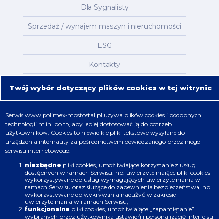
Dla Sygnalisty
Sprzedaż / wynajem maszyn i nieruchomości
ESG
Kontakty
Mapa serwisu
Twój wybór dotyczący plików cookies w tej witrynie
Oferta
Serwis
www.polimex-mostostal.pl
używa plików cookies i podobnych
technologii m.in. po to, aby lepiej dostosować ją do potrzeb
Nafta, chemia, gaz
użytkowników. Cookies to niewielkie pliki tekstowe wysyłane do
urządzenia internauty za pośrednictwem odwiedzanego przez niego
Energetyka
serwisu internetowego:
Budownictwo
niezbędne
pliki cookies, umożliwiające korzystanie z usług
dostępnych w ramach Serwisu, np. uwierzytelniające pliki cookies
wykorzystywane do usług wymagających uwierzytelniania w
Produkcja
ramach Serwisu oraz służące do zapewnienia bezpieczeństwa, np.
wykorzystywane do wykrywania nadużyć w zakresie
uwierzytelniania w ramach Serwisu;
Infrastruktura
funkcjonalne
pliki cookies, umożliwiające „zapamiętanie”
wybranych przez użytkownika ustawień i personalizację interfejsu