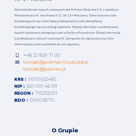
Administratorem danych osobowych jest Polimex Mostostal S.A. z siedzibą w
Warszawie przy Al. Jana Pawła II 12, 00-124 Warszawa. Dane osobowe osób
kontaktujących się z nami będą przetwarzane w celu identyfikacji
kontaktującego się oraz obsługi zapytania. Więcej informacji o przetwarzaniu
danych osobowych dostępnych jest w
Polityce Prywatności (Pokaż informacje
o przetwarzaniu danych osobowych).
Zachęcamy do zapoznania się z tymi
informacjami przed wysłaniem do nas zapytania.
+48 22 829 71 00
kontakt@polimex-mostostal.pl
kontakt@polimex.pl
KRS
0000022460
NIP
821-001-45-09
REGON
710252031
BDO
000018170
O Grupie