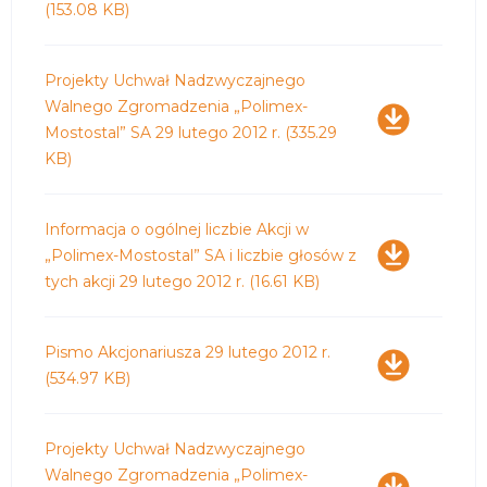
(153.08 KB)
Pobierz
Projekty Uchwał Nadzwyczajnego
Walnego Zgromadzenia „Polimex-
Mostostal” SA 29 lutego 2012 r.
(335.29
KB)
Pobierz
Informacja o ogólnej liczbie Akcji w
„Polimex-Mostostal” SA i liczbie głosów z
tych akcji 29 lutego 2012 r.
(16.61 KB)
Pobierz
Pismo Akcjonariusza 29 lutego 2012 r.
(534.97 KB)
Pobierz
Projekty Uchwał Nadzwyczajnego
Walnego Zgromadzenia „Polimex-