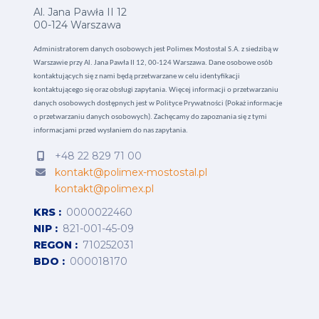
Al. Jana Pawła II 12
00-124 Warszawa
Administratorem danych osobowych jest Polimex Mostostal S.A. z siedzibą w
Warszawie przy Al. Jana Pawła II 12, 00-124 Warszawa. Dane osobowe osób
kontaktujących się z nami będą przetwarzane w celu identyfikacji
kontaktującego się oraz obsługi zapytania. Więcej informacji o przetwarzaniu
danych osobowych dostępnych jest w
Polityce Prywatności (Pokaż informacje
o przetwarzaniu danych osobowych).
Zachęcamy do zapoznania się z tymi
informacjami przed wysłaniem do nas zapytania.
+48 22 829 71 00
kontakt@polimex-mostostal.pl
kontakt@polimex.pl
KRS
0000022460
NIP
821-001-45-09
REGON
710252031
BDO
000018170