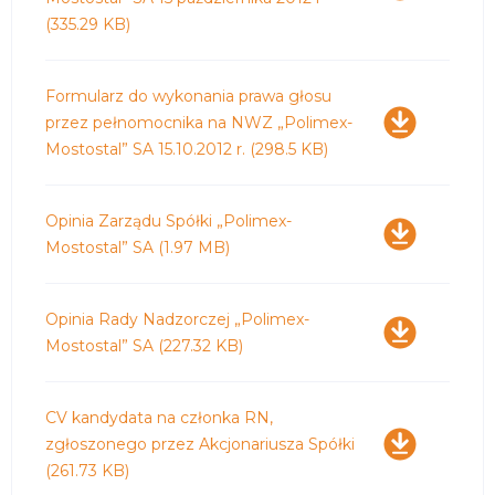
(335.29 KB)
Pobierz
Formularz do wykonania prawa głosu
przez pełnomocnika na NWZ „Polimex-
Mostostal” SA 15.10.2012 r.
(298.5 KB)
Pobierz
Opinia Zarządu Spółki „Polimex-
Mostostal” SA
(1.97 MB)
Pobierz
Opinia Rady Nadzorczej „Polimex-
Mostostal” SA
(227.32 KB)
Pobierz
CV kandydata na członka RN,
zgłoszonego przez Akcjonariusza Spółki
(261.73 KB)