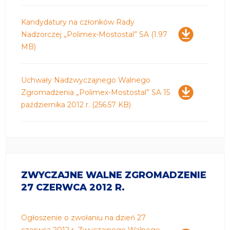
Pobierz
Kandydatury na członków Rady
Nadzorczej „Polimex-Mostostal” SA
(1.97
MB)
Pobierz
Uchwały Nadzwyczajnego Walnego
Zgromadzenia „Polimex-Mostostal” SA 15
października 2012 r.
(256.57 KB)
ZWYCZAJNE WALNE ZGROMADZENIE
27 CZERWCA 2012 R.
Pobierz
Ogłoszenie o zwołaniu na dzień 27
czerwca 2012 r. Zwyczajnego Walnego