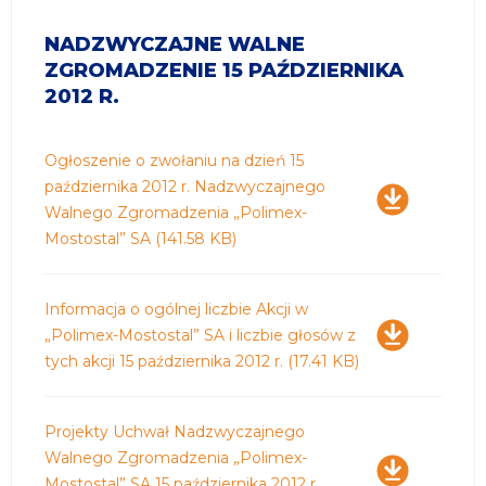
NADZWYCZAJNE WALNE
ZGROMADZENIE 15 PAŹDZIERNIKA
2012 R.
Pobierz
Ogłoszenie o zwołaniu na dzień 15
października 2012 r. Nadzwyczajnego
Walnego Zgromadzenia „Polimex-
Mostostal” SA
(141.58 KB)
Pobierz
Informacja o ogólnej liczbie Akcji w
„Polimex-Mostostal” SA i liczbie głosów z
tych akcji 15 października 2012 r.
(17.41 KB)
Pobierz
Projekty Uchwał Nadzwyczajnego
Walnego Zgromadzenia „Polimex-
Mostostal” SA 15 października 2012 r