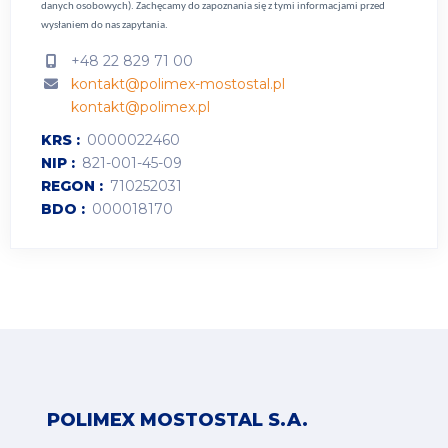
danych osobowych).
Zachęcamy do zapoznania się z tymi informacjami przed
wysłaniem do nas zapytania.
+48 22 829 71 00
kontakt@polimex-mostostal.pl
kontakt@polimex.pl
KRS
0000022460
NIP
821-001-45-09
REGON
710252031
BDO
000018170
POLIMEX MOSTOSTAL S.A.