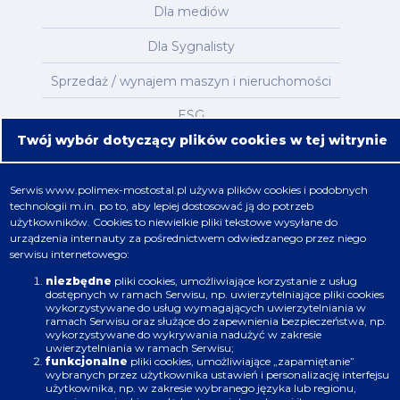
Dla mediów
Dla Sygnalisty
Sprzedaż / wynajem maszyn i nieruchomości
ESG
Twój wybór dotyczący plików cookies w tej witrynie
Kontakty
Mapa serwisu
Serwis
www.polimex-mostostal.pl
używa plików cookies i podobnych
technologii m.in. po to, aby lepiej dostosować ją do potrzeb
użytkowników. Cookies to niewielkie pliki tekstowe wysyłane do
Oferta
urządzenia internauty za pośrednictwem odwiedzanego przez niego
serwisu internetowego:
Nafta, chemia, gaz
niezbędne
pliki cookies, umożliwiające korzystanie z usług
dostępnych w ramach Serwisu, np. uwierzytelniające pliki cookies
Energetyka
wykorzystywane do usług wymagających uwierzytelniania w
ramach Serwisu oraz służące do zapewnienia bezpieczeństwa, np.
Budownictwo
wykorzystywane do wykrywania nadużyć w zakresie
uwierzytelniania w ramach Serwisu;
funkcjonalne
pliki cookies, umożliwiające „zapamiętanie”
Produkcja
wybranych przez użytkownika ustawień i personalizację interfejsu
użytkownika, np. w zakresie wybranego języka lub regionu,