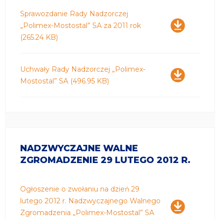
Pobierz
Sprawozdanie Rady Nadzorczej
„Polimex-Mostostal” SA za 2011 rok
(265.24 KB)
Pobierz
Uchwały Rady Nadzorczej „Polimex-
Mostostal” SA
(496.95 KB)
NADZWYCZAJNE WALNE
ZGROMADZENIE 29 LUTEGO 2012 R.
Pobierz
Ogłoszenie o zwołaniu na dzień 29
lutego 2012 r. Nadzwyczajnego Walnego
Zgromadzenia „Polimex-Mostostal” SA