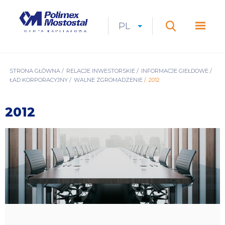
Przejdź
do
Polimex
MEN
treści
Mostostal
PL
Expan
CURRENT
ROZWIŃ
LANGUAGE
SZUKAJ
S.A.
GŁÓ
Szukaj
menu
LANGUAGE:
LIST
PL
ŚCIEŻKA
STRONA GŁÓWNA
RELACJE INWESTORSKIE
INFORMACJE GIEŁDOWE
ŁAD KORPORACYJNY
WALNE ZGROMADZENIE
2012
NAWIGACYJNA
2012