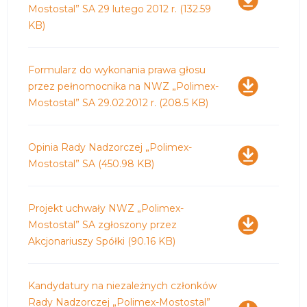
Mostostal” SA 29 lutego 2012 r.
(132.59
KB)
Pobierz
Formularz do wykonania prawa głosu
przez pełnomocnika na NWZ „Polimex-
Mostostal” SA 29.02.2012 r.
(208.5 KB)
Pobierz
Opinia Rady Nadzorczej „Polimex-
Mostostal” SA
(450.98 KB)
Pobierz
Projekt uchwały NWZ „Polimex-
Mostostal” SA zgłoszony przez
Akcjonariuszy Spółki
(90.16 KB)
Pobierz
Kandydatury na niezależnych członków
Rady Nadzorczej „Polimex-Mostostal”