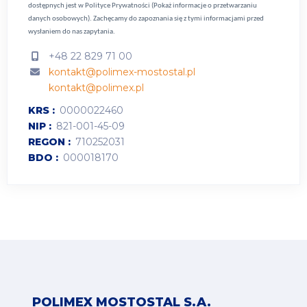
dostępnych jest w
Polityce Prywatności (Pokaż informacje o przetwarzaniu
danych osobowych).
Zachęcamy do zapoznania się z tymi informacjami przed
wysłaniem do nas zapytania.
+48 22 829 71 00
kontakt@polimex-mostostal.pl
kontakt@polimex.pl
KRS
0000022460
NIP
821-001-45-09
REGON
710252031
BDO
000018170
POLIMEX MOSTOSTAL S.A.