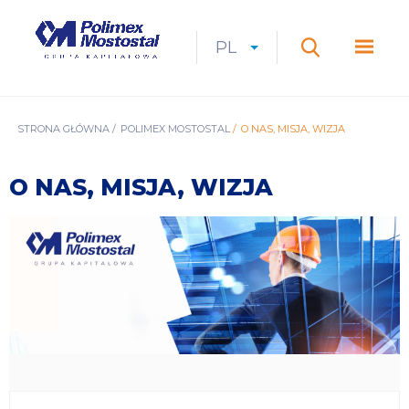
Przejdź
do
Polimex
MEN
treści
Mostostal
PL
Expan
CURRENT
ROZWIŃ
LANGUAGE
SZUKAJ
S.A.
GŁÓ
Szukaj
menu
LANGUAGE:
LIST
PL
ŚCIEŻKA
STRONA GŁÓWNA
POLIMEX MOSTOSTAL
O NAS, MISJA, WIZJA
NAWIGACYJNA
O NAS, MISJA, WIZJA