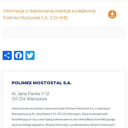
Pobierz
Informacja o realizowanej strategii podatkowej
Polimex Mostostal S.A.
(1.24 MB)
Share
Facebook
Twitter
POLIMEX MOSTOSTAL S.A.
Al. Jana Pawła II 12
00-124 Warszawa
Administratorem danych osobowych jest Polimex Mostostal S.A. z siedzibą w
Warszawie przy Al. Jana Pawła II 12, 00-124 Warszawa. Dane osobowe osób
kontaktujących się z nami będą przetwarzane w celu identyfikacji kontaktującego
się oraz obsługi zapytania. Więcej informacji o przetwarzaniu danych osobowych