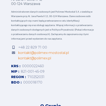
00-124 Warszawa
Administratorem danych osobowych jest Polimex Mostostal S.A. z siedzibą w
Warszawie przy Al. Jana Pawła II 12, 00-124 Warszawa. Dane osobowe osób
kontaktujących się z nami będą przetwarzane w celu identyfikacji
kontaktującego się oraz obsługi zapytania. Więcej informacji o przetwarzaniu
danych osobowych dostępnych jest w
Polityce Prywatności (Pokaż informacje
o przetwarzaniu danych osobowych).
Zachęcamy do zapoznania się z tymi
informacjami przed wysłaniem do nas zapytania.
+48 22 829 71 00
kontakt@polimex-mostostal.pl
kontakt@polimex.pl
KRS
0000022460
NIP
821-001-45-09
REGON
710252031
BDO
000018170
O Grupie