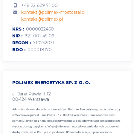
+48 22 829 71 00
kontakt@polimex-mostostal.pl
kontakt@polimex.pl
KRS
0000022460
NIP
821-001-45-09
REGON
710252031
BDO
000018170
POLIMEX ENERGETYKA SP. Z O. O.
al. Jana Pawła II 12
00-124 Warszawa
Administratorem danych osobowych jest Polimex Energetyka sp. z o.o. z siedzibą
w Warszawie przy al. Jana Pawła II 12, 00-124 Warszawa. Dane osobowe osób
kontaktujących się z nami będą przetwarzane w celu identyfikacji kontaktującego
się oraz obsługi zapytania. Więcej informacji o przetwarzaniu danych osobowych
dostępnych jest w
Polityce Prywatności (Pokaż informacje o przetwarzaniu