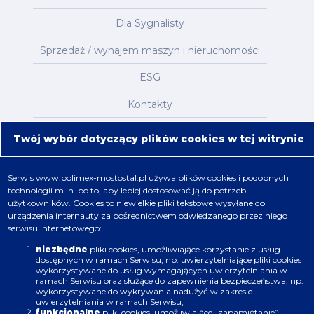
Dla Sygnalisty
Sprzedaż / wynajem maszyn i nieruchomości
ESG
Kontakty
Mapa serwisu
Twój wybór dotyczący plików cookies w tej witrynie
Oferta
Serwis
www.polimex-mostostal.pl
używa plików cookies i podobnych
technologii m.in. po to, aby lepiej dostosować ją do potrzeb
Nafta, chemia, gaz
użytkowników. Cookies to niewielkie pliki tekstowe wysyłane do
urządzenia internauty za pośrednictwem odwiedzanego przez niego
Energetyka
serwisu internetowego:
Budownictwo
niezbędne
pliki cookies, umożliwiające korzystanie z usług
dostępnych w ramach Serwisu, np. uwierzytelniające pliki cookies
wykorzystywane do usług wymagających uwierzytelniania w
Produkcja
ramach Serwisu oraz służące do zapewnienia bezpieczeństwa, np.
wykorzystywane do wykrywania nadużyć w zakresie
uwierzytelniania w ramach Serwisu;
Infrastruktura
funkcjonalne
pliki cookies, umożliwiające „zapamiętanie”