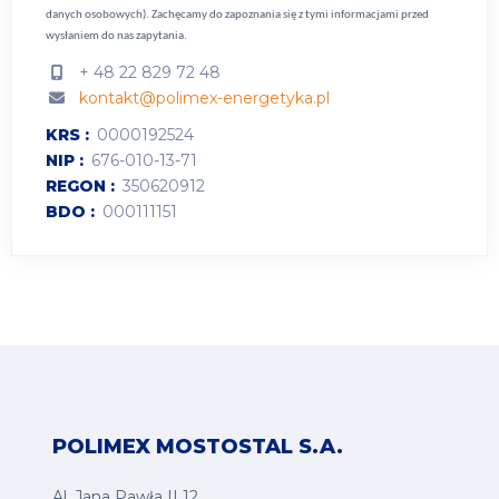
danych osobowych).
Zachęcamy do zapoznania się z tymi informacjami przed
wysłaniem do nas zapytania.
+ 48 22 829 72 48
kontakt@polimex-energetyka.pl
KRS
0000192524
NIP
676-010-13-71
REGON
350620912
BDO
000111151
POLIMEX MOSTOSTAL S.A.
Al. Jana Pawła II 12