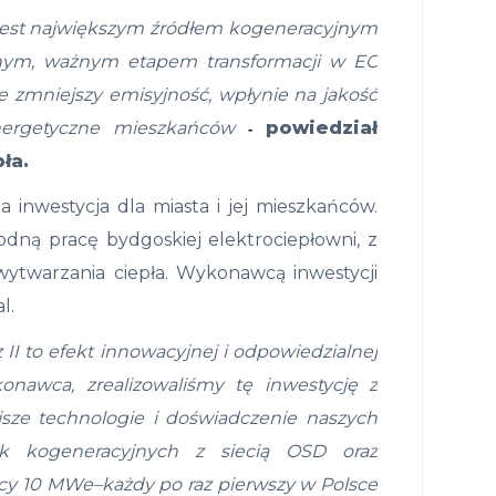
 jest największym źródłem kogeneracyjnym
ejnym, ważnym etapem transformacji w EC
zmniejszy emisyjność, wpłynie na jakość
energetyczne mieszkańców
powiedział
-
ła.
nwestycja dla miasta i jej mieszkańców.
dną pracę bydgoskiej elektrociepłowni, z
wytwarzania ciepła. Wykonawcą inwestycji
l.
I to efekt innowacyjnej i odpowiedzialnej
nawca, zrealizowaliśmy tę inwestycję z
sze technologie i doświadczenie naszych
tek kogeneracyjnych z siecią OSD oraz
y 10 MWe–każdy po raz pierwszy w Polsce