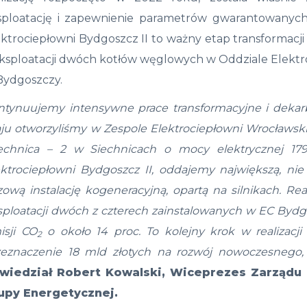
sploatację i zapewnienie parametrów gwarantowanyc
ktrociepłowni Bydgoszcz II to ważny etap transformacj
eksploatacji dwóch kotłów węglowych w Oddziale Elektr
Bydgoszczy.
ntynuujemy intensywne prace transformacyjne i dekar
ju otworzyliśmy w Zespole Elektrociepłowni Wrocławsk
echnica – 2 w Siechnicach o mocy elektrycznej 179
ektrociepłowni Bydgoszcz II, oddajemy największą, nie 
ową instalację kogeneracyjną, opartą na silnikach. Real
sploatacji dwóch z czterech zainstalowanych w EC Bydg
isji CO
o około 14 proc. To kolejny krok w realizacji
2
zeznaczenie 18 mld złotych na rozwój nowoczesnego, 
wiedział Robert Kowalski, Wiceprezes Zarządu 
upy Energetycznej.