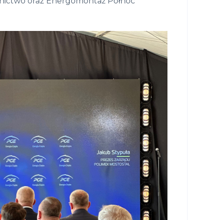
downictwo oraz Energomontaż Północ