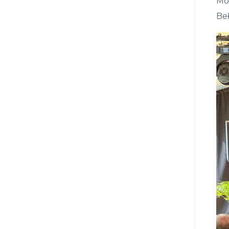
Mos
Be