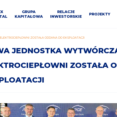
U
EX
GRUPA
RELACJE
PROJEKTY
TAL
KAPITAŁOWA
INWESTORSKIE
WNE
Materiały
Program
e
Dla
Projekty
Segmenty
Dla
LEKTROCIEPŁOWNI ZOSTAŁA ODDANA DO EKSPLOATACJI
P
Struktura
do
Bloki
Kalendarium
Kontakt
Przetargi
ja
mediów
Kontrahentów
działalności
inne
pobrania
200+
A JEDNOSTKA WYTWÓRCZA
KTROCIEPŁOWNI ZOSTAŁA 
PLOATACJI