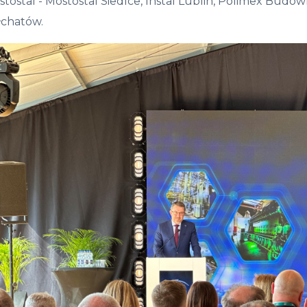
tostal - Mostostal Siedlce, Instal Lublin, Polimex Bu
łchatów.