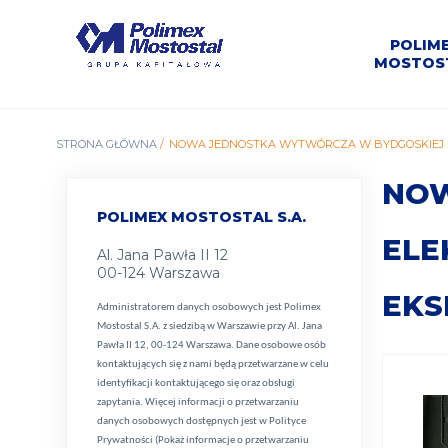
Przejdź
do
Polimex
MEN
treści
POLIM
Mostostal
MOSTOS
S.A.
GŁÓ
O
Oferty
Kariera w
Kontakt z
nas,
Informacje
O
Dolna
Informacje
Prospekty
Pracy w
Władz
Sport i
ŚCIEŻKA
STRONA GŁÓWNA
NOWA JEDNOSTKA WYTWÓRCZA W BYDGOSKIEJ E
Czechnica
Polimex
Aktualności
Spółki
biurem
Oferta
Rybnik
Historia
ZSZ
BH
misja,
grupie
podstawowe
Odra
giełdowe
Mostostal
emisyjne
rekreac
Spółki
Mostostal
personalnym
wizja
Siedlce
NAWIGACYJNA
NOW
POLIMEX MOSTOSTAL S.A.
ELE
Al. Jana Pawła II 12
00-124 Warszawa
EKS
Administratorem danych osobowych jest Polimex
Mostostal S.A. z siedzibą w Warszawie przy Al. Jana
Pawła II 12, 00-124 Warszawa. Dane osobowe osób
kontaktujących się z nami będą przetwarzane w celu
identyfikacji kontaktującego się oraz obsługi
zapytania. Więcej informacji o przetwarzaniu
danych osobowych dostępnych jest w
Polityce
Prywatności (Pokaż informacje o przetwarzaniu