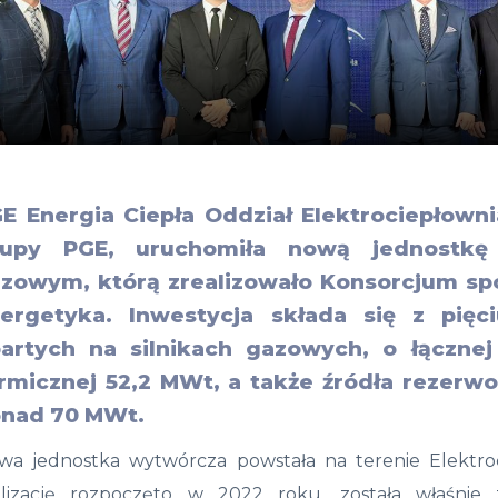
E Energia Ciepła Oddział Elektrociepłown
rupy PGE, uruchomiła nową jednostkę 
zowym, którą zrealizowało Konsorcjum spó
ergetyka. Inwestycja składa się z pięc
artych na silnikach gazowych, o łączne
rmicznej 52,2 MWt, a także źródła rezer
onad 70 MWt.
wa jednostka wytwórcza powstała na terenie Elektroci
alizację rozpoczęto w 2022 roku, została właśnie