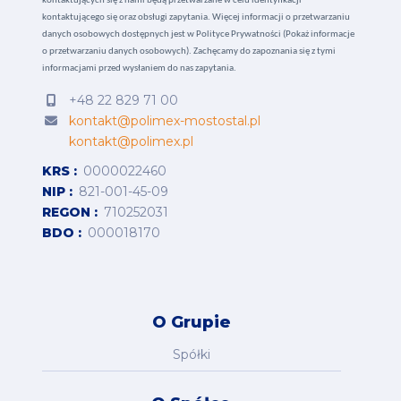
kontaktujących się z nami będą przetwarzane w celu identyfikacji
kontaktującego się oraz obsługi zapytania. Więcej informacji o przetwarzaniu
danych osobowych dostępnych jest w
Polityce Prywatności (Pokaż informacje
o przetwarzaniu danych osobowych).
Zachęcamy do zapoznania się z tymi
informacjami przed wysłaniem do nas zapytania.
+48 22 829 71 00
kontakt@polimex-mostostal.pl
kontakt@polimex.pl
KRS
0000022460
NIP
821-001-45-09
REGON
710252031
BDO
000018170
O Grupie
Spółki