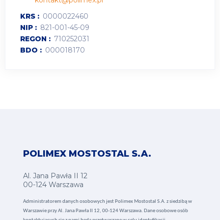
kontakt@polimex.pl
KRS
0000022460
NIP
821-001-45-09
REGON
710252031
BDO
000018170
POLIMEX MOSTOSTAL S.A.
Al. Jana Pawła II 12
00-124 Warszawa
Administratorem danych osobowych jest Polimex Mostostal S.A. z siedzibą w
Warszawie przy Al. Jana Pawła II 12, 00-124 Warszawa. Dane osobowe osób