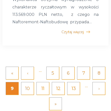
charakterze ryczałtowym w wysokości
113.569.000 PLN netto, z czego na
Naftoremont-Naftobudowę przypada…
Czytaj więcej
…
Pierwsza
«
Poprzednia
‹
Strona
5
Strona
6
Strona
7
Stron
8
Stronicowanie
strona
strona
…
Bieżąca
9
Strona
10
Strona
11
Strona
12
Strona
13
Nast
›
strona
stron
Ostatnia
»