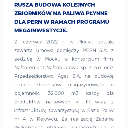
RUSZA BUDOWA KOLEJNYCH
ZBIORNIKÓW NA PALIWA PŁYNNE
DLA PERN W RAMACH PROGRAMU
MEGAINWESTYCJE.
21 czerwca 2022 r. w Płocku została
zawarta umowa pomiędzy PERN S.A. z
siedzibą w Płocku a konsorcjum firm:
Naftoremont-Naftobudowa sp. z o.o. oraz
Przedsiębiorstwo Agat S.A. na budowę
trzech zbiorników magazynowych o
pojemności 32.000 m3 każdy dla
produktów naftowych kl. III wraz z
infrastrukturą towarzyszącą w Bazie Paliw
nr 4 w Rejowcu. Za realizację Zadania
Wykonawca otrzyma wynagrodzenie o