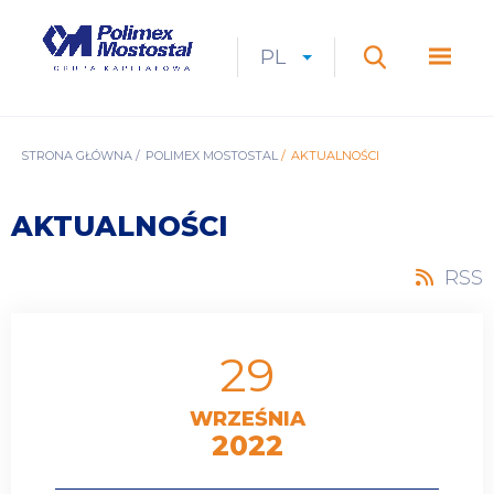
Przejdź
do
Polimex
MEN
treści
Mostostal
PL
Expan
CURRENT
ROZWIŃ
LANGUAGE
SZUKAJ
S.A.
GŁÓ
Szukaj
menu
LANGUAGE:
LIST
PL
ŚCIEŻKA
STRONA GŁÓWNA
POLIMEX MOSTOSTAL
AKTUALNOŚCI
NAWIGACYJNA
AKTUALNOŚCI
RSS
29
WRZEŚNIA
2022