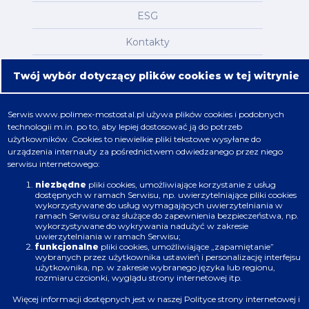
ESG
Kontakty
Mapa serwisu
Twój wybór dotyczący plików cookies w tej witrynie
Oferta
Serwis
www.polimex-mostostal.pl
używa plików cookies i podobnych
technologii m.in. po to, aby lepiej dostosować ją do potrzeb
Nafta, chemia, gaz
użytkowników. Cookies to niewielkie pliki tekstowe wysyłane do
urządzenia internauty za pośrednictwem odwiedzanego przez niego
Energetyka
serwisu internetowego:
Budownictwo
niezbędne
pliki cookies, umożliwiające korzystanie z usług
dostępnych w ramach Serwisu, np. uwierzytelniające pliki cookies
wykorzystywane do usług wymagających uwierzytelniania w
Produkcja
ramach Serwisu oraz służące do zapewnienia bezpieczeństwa, np.
wykorzystywane do wykrywania nadużyć w zakresie
uwierzytelniania w ramach Serwisu;
Infrastruktura
funkcjonalne
pliki cookies, umożliwiające „zapamiętanie”
wybranych przez użytkownika ustawień i personalizację interfejsu
użytkownika, np. w zakresie wybranego języka lub regionu,
rozmiaru czcionki, wyglądu strony internetowej itp.
Więcej informacji dostępnych jest w naszej
Polityce strony internetowej i