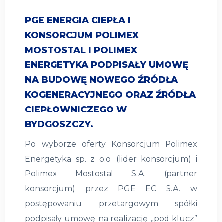
PGE ENERGIA CIEPŁA I
KONSORCJUM POLIMEX
MOSTOSTAL I POLIMEX
ENERGETYKA PODPISAŁY UMOWĘ
NA BUDOWĘ NOWEGO ŹRÓDŁA
KOGENERACYJNEGO ORAZ ŹRÓDŁA
CIEPŁOWNICZEGO W
BYDGOSZCZY.
Po wyborze oferty Konsorcjum Polimex
Energetyka sp. z o.o. (lider konsorcjum) i
Polimex Mostostal S.A. (partner
konsorcjum) przez PGE EC S.A. w
postępowaniu przetargowym spółki
podpisały umowę na realizację „pod klucz”