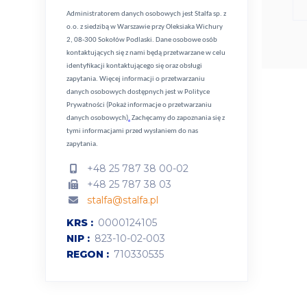
Administratorem danych osobowych jest Stalfa sp. z
o.o. z siedzibą w Warszawie przy Oleksiaka Wichury
2, 08-300 Sokołów Podlaski. Dane osobowe osób
kontaktujących się z nami będą przetwarzane w celu
identyfikacji kontaktującego się oraz obsługi
zapytania. Więcej informacji o przetwarzaniu
danych osobowych dostępnych jest w
Polityce
Prywatności (Pokaż informacje o przetwarzaniu
danych osobowych)
.
Zachęcamy do zapoznania się z
tymi informacjami przed wysłaniem do nas
zapytania.
+48 25 787 38 00-02
+48 25 787 38 03
stalfa@stalfa.pl
KRS
0000124105
NIP
823-10-02-003
REGON
710330535