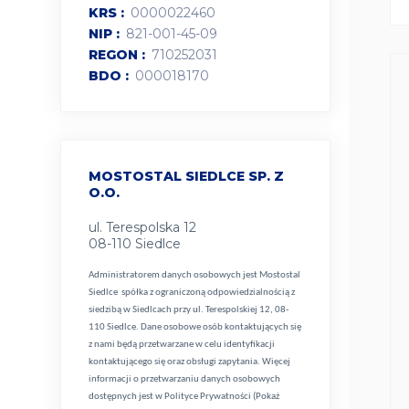
KRS
0000022460
NIP
821-001-45-09
REGON
710252031
BDO
000018170
MOSTOSTAL SIEDLCE SP. Z
O.O.
ul. Terespolska 12
08-110 Siedlce
Administratorem danych osobowych jest Mostostal
Siedlce spółka z ograniczoną odpowiedzialnością z
siedzibą w Siedlcach przy ul. Terespolskiej 12, 08-
110 Siedlce. Dane osobowe osób kontaktujących się
z nami będą przetwarzane w celu identyfikacji
kontaktującego się oraz obsługi zapytania. Więcej
informacji o przetwarzaniu danych osobowych
dostępnych jest w
Polityce Prywatności (Pokaż