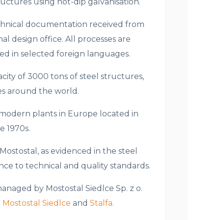
ructures using hot-dip galvanisation.
echnical documentation received from
l design office. All processes are
d in selected foreign languages.
ity of 3000 tons of steel structures,
es around the world.
 modern plants in Europe located in
e 1970s.
Mostostal, as evidenced in the steel
nce to technical and quality standards.
managed by Mostostal Siedlce Sp. z o.
:
Mostostal Siedlce
and
Stalfa.