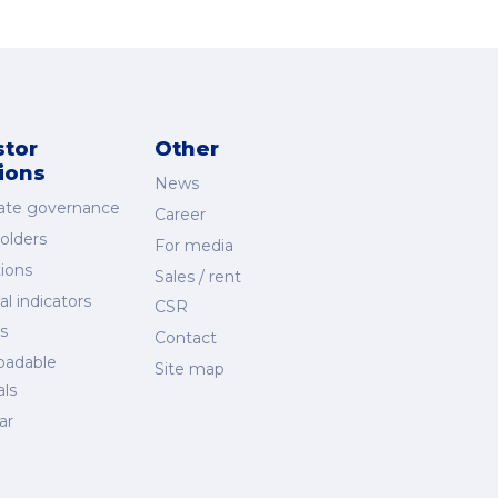
stor
Other
tions
News
ate governance
Career
olders
For media
ions
Sales / rent
al indicators
CSR
s
Contact
oadable
Site map
als
ar