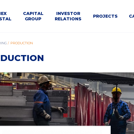
U
MEX
CAPITAL
INVESTOR
PROJECTS
C
STAL
GROUP
RELATIONS
WNE
le
Dla
Business
ING
PRODUCTION
Structure
Calendar
Contact
Tenders
t
Kontrahentów
segments
DUCTION