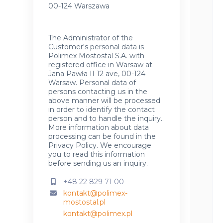
00-124 Warszawa
The Administrator of the
Customer's personal data is
Polimex Mostostal S.A. with
registered office in Warsaw at
Jana Pawła II 12 ave, 00-124
Warsaw. Personal data of
persons contacting us in the
above manner will be processed
in order to identify the contact
person and to handle the inquiry..
More information about data
processing can be found in the
Privacy Policy
.
We encourage
you to read this information
before sending us an inquiry.
+48 22 829 71 00
kontakt@polimex-
mostostal.pl
kontakt@polimex.pl