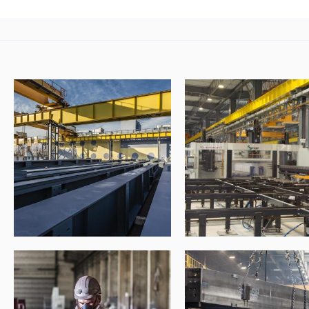
Obrazki
galerii: