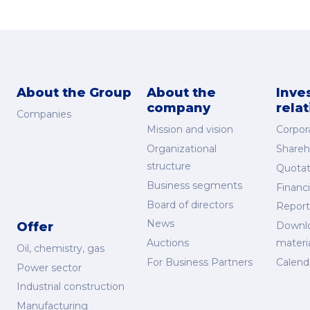
About the Group
About the
Inve
company
rela
Companies
Mission and vision
Corpor
Organizational
Shareh
structure
Quotat
Business segments
Financi
Board of directors
Report
News
Offer
Downl
Auctions
materi
Oil, chemistry, gas
For Business Partners
Calend
Power sector
Industrial construction
Manufacturing