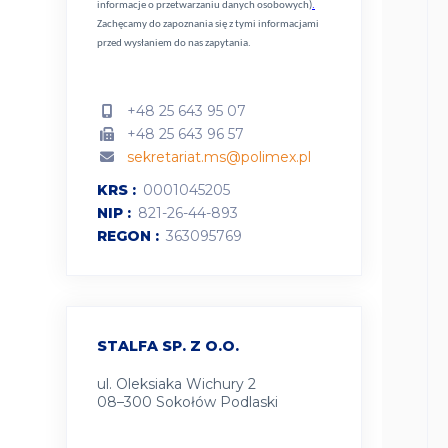
informacje o przetwarzaniu danych osobowych)
.
Zachęcamy do zapoznania się z tymi informacjami
przed wysłaniem do nas zapytania.
+48 25 643 95 07
+48 25 643 96 57
sekretariat.ms@polimex.pl
KRS
0001045205
NIP
821-26-44-893
REGON
363095769
STALFA SP. Z O.O.
ul. Oleksiaka Wichury 2
08–300 Sokołów Podlaski