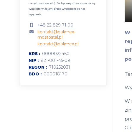
danych osobowych).
Zachęcamy do zapoznania się z
tymi informacjami przed wysłaniem do nas
zapytania.
+48 22 829 71 00
kontakt@polimex-
W 
mostostal.pl
re
kontakt@polimex.pl
In
KRS
0000022460
po
NIP
821-001-45-09
REGON
710252031
Ter
BDO
000018170
Wyn
W r
zin
pro
Gdy