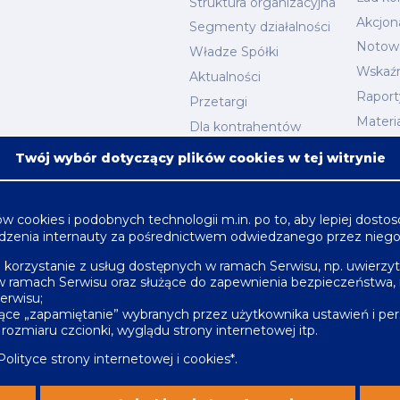
Struktura organizacyjna
Akcjona
Segmenty działalności
Notow
Władze Spółki
Wskaźn
Aktualności
Raport
Przetargi
Materi
Dla kontrahentów
Kalend
Twój wybór dotyczący plików cookies w tej witrynie
Oferta
Nafta, chemia, gaz
ów cookies i podobnych technologii m.in. po to, aby lepiej dost
Energetyka
rządzenia internauty za pośrednictwem odwiedzanego przez nieg
Budownictwo
ce korzystanie z usług dostępnych w ramach Serwisu, np. uwierzyt
Produkcja
w ramach Serwisu oraz służące do zapewnienia bezpieczeństwa
erwisu;
Infrastruktura
ające „zapamiętanie” wybranych przez użytkownika ustawień i pers
rozmiaru czcionki, wyglądu strony internetowej itp.
Polityce strony internetowej i cookies
*.