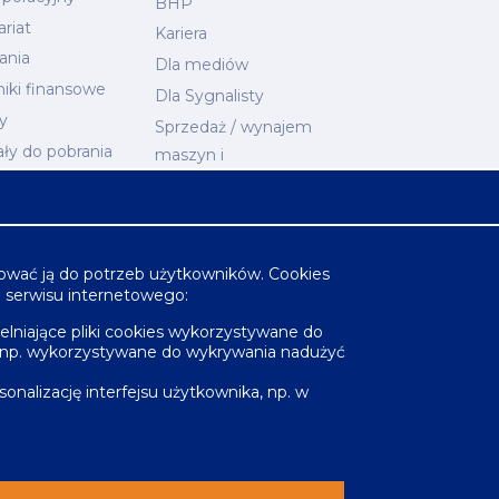
BHP
riat
Kariera
ania
Dla mediów
iki finansowe
Dla Sygnalisty
y
Sprzedaż / wynajem
ały do pobrania
maszyn i
arium
nieruchomości
ESG
Kontakty
osować ją do potrzeb użytkowników. Cookies
Mapa serwisu
o serwisu internetowego:
elniające pliki cookies wykorzystywane do
, np. wykorzystywane do wykrywania nadużyć
onalizację interfejsu użytkownika, np. w