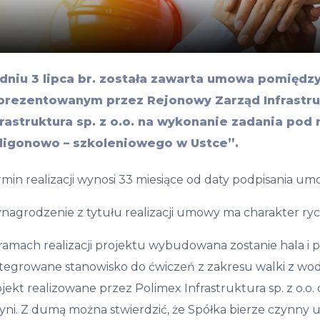
dniu 3 lipca br. została zawarta umowa pomięd
prezentowanym przez Rejonowy Zarząd Infrastru
frastruktura sp. z o.o. na wykonanie zadania po
ligonowo – szkoleniowego w Ustce”.
min realizacji wynosi 33 miesiące od daty podpisania um
agrodzenie z tytułu realizacji umowy ma charakter rycza
amach realizacji projektu wybudowana zostanie hala i p
tegrowane stanowisko do ćwiczeń z zakresu walki z woda 
jekt realizowane przez Polimex Infrastruktura sp. z o.
ni. Z dumą można stwierdzić, że Spółka bierze czynny u