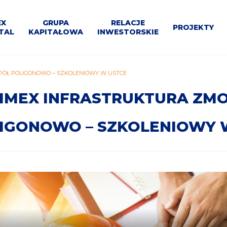
U
EX
GRUPA
RELACJE
PROJEKTY
TAL
KAPITAŁOWA
INWESTORSKIE
WNE
Materiały
Program
e
Dla
Projekty
Segmenty
Dla
PÓŁ POLIGONOWO – SZKOLENIOWY W USTCE
P
Struktura
do
Bloki
Kalendarium
Kontakt
Przetargi
ja
mediów
Kontrahentów
działalności
inne
pobrania
200+
IMEX INFRASTRUKTURA ZMO
IGONOWO – SZKOLENIOWY 