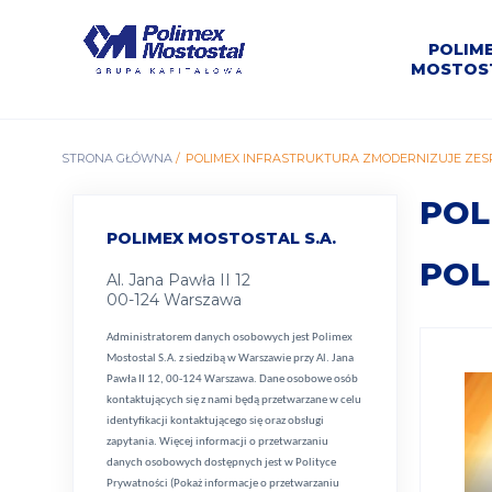
Przejdź
do
Polimex
MEN
treści
POLIM
Mostostal
MOSTOS
S.A.
GŁÓ
O
Oferty
Kariera w
Kontakt z
nas,
Informacje
O
Dolna
Informacje
Prospekty
Pracy w
Władz
Sport i
ŚCIEŻKA
STRONA GŁÓWNA
POLIMEX INFRASTRUKTURA ZMODERNIZUJE ZES
Czechnica
Polimex
Aktualności
Spółki
biurem
Oferta
Rybnik
Historia
ZSZ
BH
misja,
grupie
podstawowe
Odra
giełdowe
Mostostal
emisyjne
rekreac
Spółki
Mostostal
personalnym
wizja
Siedlce
NAWIGACYJNA
POL
POLIMEX MOSTOSTAL S.A.
POL
Al. Jana Pawła II 12
00-124 Warszawa
Administratorem danych osobowych jest Polimex
Mostostal S.A. z siedzibą w Warszawie przy Al. Jana
Pawła II 12, 00-124 Warszawa. Dane osobowe osób
kontaktujących się z nami będą przetwarzane w celu
identyfikacji kontaktującego się oraz obsługi
zapytania. Więcej informacji o przetwarzaniu
danych osobowych dostępnych jest w
Polityce
Prywatności (Pokaż informacje o przetwarzaniu