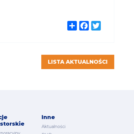
Share
Faceboo
Twitte
LISTA AKTUALNOŚCI
cje
Inne
storskie
Aktualności
rporacyjny