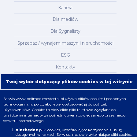
Kariera
Dla mediów
Dla Sygnalisty
Sprzedaż / wynajem maszyn i nieruchomości
ESG
Kontakty
Mapa serwisu
Twój wybór dotyczący plików cookies w tej witrynie
Oferta
Serwis
www.polimex-mostostal.pl
używa plików cookies i podobnych
technologii m.in. po to, aby lepiej dostosować ją do potrzeb
Nafta, chemia, gaz
użytkowników. Cookies to niewielkie pliki tekstowe wysyłane do
urządzenia internauty za pośrednictwem odwiedzanego przez niego
Energetyka
serwisu internetowego:
Budownictwo
niezbędne
pliki cookies, umożliwiające korzystanie z usług
dostępnych w ramach Serwisu, np. uwierzytelniające pliki cookies