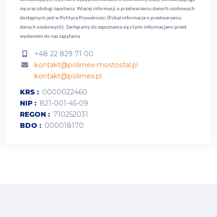
się oraz obsługi zapytania. Więcej informacji o przetwarzaniu danych osobowych
dostępnych jest w
Polityce Prywatności (Pokaż informacje o przetwarzaniu
danych osobowych).
Zachęcamy do zapoznania się z tymi informacjami przed
wysłaniem do nas zapytania.
+48 22 829 71 00
kontakt@polimex-mostostal.pl
kontakt@polimex.pl
KRS
0000022460
NIP
821-001-45-09
REGON
710252031
BDO
000018170