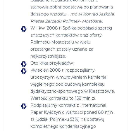
Osiągane rezultaty ekonomiczne
stanowią dobrą podstawę do planowania
dalszego wzrostu -
mówi Konrad Jaskóła,
Prezes Zarządu Polimex- Mostostal
.
W I kw. 2008 r. Spółka podpisała szereg
znaczących kontraktów oraz oferty
Polimexu-Mostostalu w wielu
przetargach zostały uznane za
najkorzystniejsze.
Oto kilka przykładów:
Kwiecień 2008 r. rozpoczęliśmy
uroczystym wmurowaniem kamienia
węgielnego pod budowę kompleksu
dydaktyczno-sportowego w Kleszczowie.
Wartość kontraktu to 158 mln zł.
Podpisaliśmy kontrakt z International
Paper Kwidzyn o wartości ponad 80 mln
zł (udział Polimexu 53%) na dostawę
kompletnego kondensacyjnego