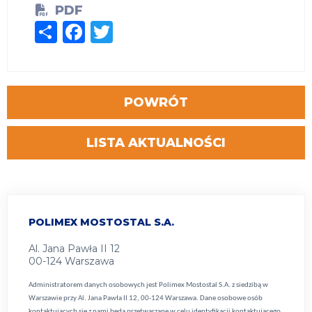
PDF
Share
Facebook
Twitter
POWRÓT
LISTA AKTUALNOŚCI
POLIMEX MOSTOSTAL S.A.
Al. Jana Pawła II 12
00-124 Warszawa
Administratorem danych osobowych jest Polimex Mostostal S.A. z siedzibą w
Warszawie przy Al. Jana Pawła II 12, 00-124 Warszawa. Dane osobowe osób
kontaktujących się z nami będą przetwarzane w celu identyfikacji kontaktującego