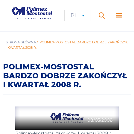
Przejdź
do
Polimex
MEN
treści
Mostostal
PL
Expan
CURRENT
ROZWIŃ
LANGUAGE
SZUKAJ
S.A.
GŁÓ
Szukaj
menu
LANGUAGE:
LIST
PL
ŚCIEŻKA
STRONA GŁÓWNA
POLIMEX-MOSTOSTAL BARDZO DOBRZE ZAKOŃCZYŁ
I KWARTAŁ 2008 R.
NAWIGACYJNA
POLIMEX-MOSTOSTAL
BARDZO DOBRZE ZAKOŃCZYŁ
I KWARTAŁ 2008 R.
08/05/2008
Polimex-Mostostal zakończył I kwartał 2008 r.