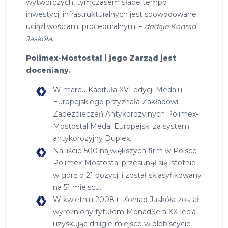
wytwórczych, tymczasem słabe tempo
inwestycji infrastrukturalnych jest spowodowane
uciążliwościami proceduralnymi –
dodaje Konrad
Jaskóła
.
Polimex-Mostostal i jego Zarząd jest
doceniany.
W marcu Kapituła XVI edycji Medalu
Europejskiego przyznała Zakładowi
Zabezpieczeń Antykorozyjnych Polimex-
Mostostal Medal Europejski za system
antykorozyjny Duplex.
Na liście 500 największych firm w Polsce
Polimex-Mostostal przesunął się istotnie
w górę o 21 pozycji i został sklasyfikowany
na 51 miejscu.
W kwietniu 2008 r. Konrad Jaskóła został
wyróżniony tytułem MenadSera XX-lecia
uzyskując drugie miejsce w plebiscycie