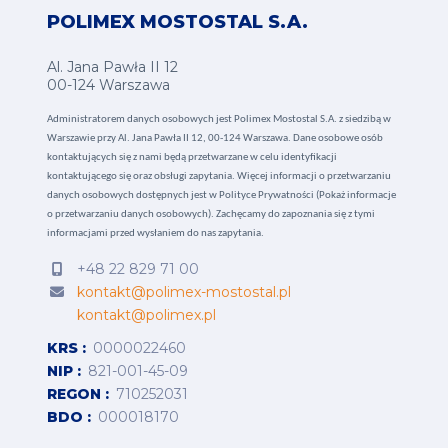
POLIMEX MOSTOSTAL S.A.
Al. Jana Pawła II 12
00-124 Warszawa
Administratorem danych osobowych jest Polimex Mostostal S.A. z siedzibą w
Warszawie przy Al. Jana Pawła II 12, 00-124 Warszawa. Dane osobowe osób
kontaktujących się z nami będą przetwarzane w celu identyfikacji
kontaktującego się oraz obsługi zapytania. Więcej informacji o przetwarzaniu
danych osobowych dostępnych jest w
Polityce Prywatności (Pokaż informacje
o przetwarzaniu danych osobowych).
Zachęcamy do zapoznania się z tymi
informacjami przed wysłaniem do nas zapytania.
+48 22 829 71 00
kontakt@polimex-mostostal.pl
kontakt@polimex.pl
KRS
0000022460
NIP
821-001-45-09
REGON
710252031
BDO
000018170