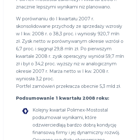
znacznie lepszymi wynikami niż planowano.
W porównaniu do I kwartału 2007 r.
skonsolidowane przychody ze sprzedaży wzrosły
w I kw. 2008 r. o 38,3 proc. i wyniosły 920,7 mln
zł. Zysk netto w porównywanym okresie wzrósł o
6,7 proc. i sięgnął 29,8 mln zł. Po pierwszym
kwartale 2008 r. zysk operacyjny wyniósł 59,7 mln
zł i był o 34,2 proc. wyższy niż w analogicznym
okresie 2007 r. Marża netto w I kw. 2008 r.
wyniosła 3,2 proc.
Portfel zamówień przekracza obecnie 5,3 mld zł.
Podsumowanie 1 kwartału 2008 roku:
Kolejny kwartał Polimex-Mostostal
podsumował wynikami, które
odzwierciedlają bardzo dobrą kondycję
finansową firmy i jej dynamiczny rozwój.