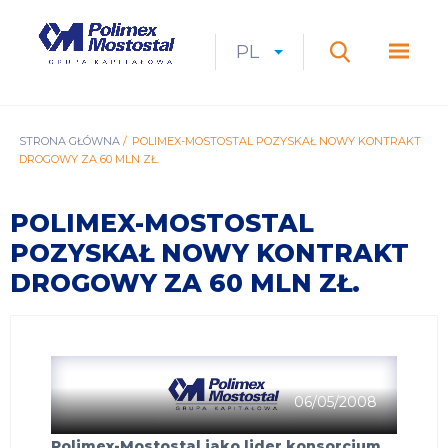
Przejdź
do
Polimex
MEN
treści
Mostostal
PL
Expan
CURRENT
ROZWIŃ
LANGUAGE
SZUKAJ
S.A.
GŁÓ
Szukaj
menu
LANGUAGE:
LIST
PL
ŚCIEŻKA
STRONA GŁÓWNA
POLIMEX-MOSTOSTAL POZYSKAŁ NOWY KONTRAKT
DROGOWY ZA 60 MLN ZŁ.
NAWIGACYJNA
POLIMEX-MOSTOSTAL
POZYSKAŁ NOWY KONTRAKT
DROGOWY ZA 60 MLN ZŁ.
06/05/2008
Polimex-Mostostal jako lider konsorcjum