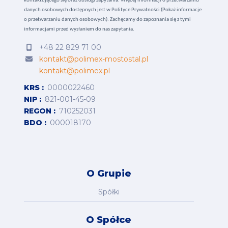
kontaktującego się oraz obsługi zapytania. Więcej informacji o przetwarzaniu
danych osobowych dostępnych jest w
Polityce Prywatności (Pokaż informacje
o przetwarzaniu danych osobowych).
Zachęcamy do zapoznania się z tymi
informacjami przed wysłaniem do nas zapytania.
+48 22 829 71 00
kontakt@polimex-mostostal.pl
kontakt@polimex.pl
KRS
0000022460
NIP
821-001-45-09
REGON
710252031
BDO
000018170
O Grupie
Spółki
O Spółce