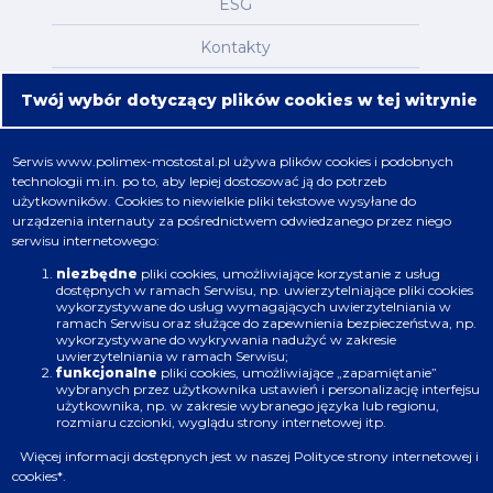
ESG
Kontakty
Mapa serwisu
Twój wybór dotyczący plików cookies w tej witrynie
Oferta
Serwis
www.polimex-mostostal.pl
używa plików cookies i podobnych
technologii m.in. po to, aby lepiej dostosować ją do potrzeb
Nafta, chemia, gaz
użytkowników. Cookies to niewielkie pliki tekstowe wysyłane do
urządzenia internauty za pośrednictwem odwiedzanego przez niego
Energetyka
serwisu internetowego:
Budownictwo
niezbędne
pliki cookies, umożliwiające korzystanie z usług
dostępnych w ramach Serwisu, np. uwierzytelniające pliki cookies
wykorzystywane do usług wymagających uwierzytelniania w
Produkcja
ramach Serwisu oraz służące do zapewnienia bezpieczeństwa, np.
wykorzystywane do wykrywania nadużyć w zakresie
uwierzytelniania w ramach Serwisu;
Infrastruktura
funkcjonalne
pliki cookies, umożliwiające „zapamiętanie”
wybranych przez użytkownika ustawień i personalizację interfejsu
użytkownika, np. w zakresie wybranego języka lub regionu,
rozmiaru czcionki, wyglądu strony internetowej itp.
Więcej informacji dostępnych jest w naszej
Polityce strony internetowej i
cookies
*.