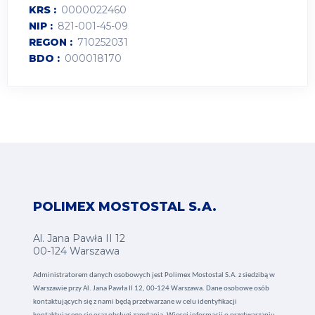
KRS
0000022460
NIP
821-001-45-09
REGON
710252031
BDO
000018170
POLIMEX MOSTOSTAL S.A.
Al. Jana Pawła II 12
00-124 Warszawa
Administratorem danych osobowych jest Polimex Mostostal S.A. z siedzibą w
Warszawie przy Al. Jana Pawła II 12, 00-124 Warszawa. Dane osobowe osób
kontaktujących się z nami będą przetwarzane w celu identyfikacji