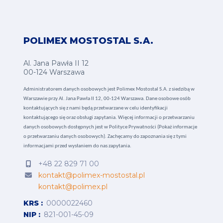
POLIMEX MOSTOSTAL S.A.
Al. Jana Pawła II 12
00-124 Warszawa
Administratorem danych osobowych jest Polimex Mostostal S.A. z siedzibą w
Warszawie przy Al. Jana Pawła II 12, 00-124 Warszawa. Dane osobowe osób
kontaktujących się z nami będą przetwarzane w celu identyfikacji
kontaktującego się oraz obsługi zapytania. Więcej informacji o przetwarzaniu
danych osobowych dostępnych jest w
Polityce Prywatności (Pokaż informacje
o przetwarzaniu danych osobowych).
Zachęcamy do zapoznania się z tymi
informacjami przed wysłaniem do nas zapytania.
+48 22 829 71 00
kontakt@polimex-mostostal.pl
kontakt@polimex.pl
KRS
0000022460
NIP
821-001-45-09