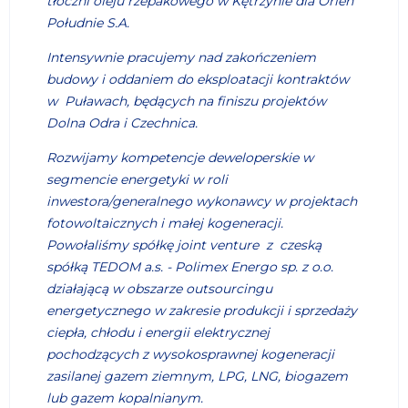
tłoczni oleju rzepakowego w Kętrzynie dla Orlen
Południe S.A.
Intensywnie pracujemy nad zakończeniem
budowy i oddaniem do eksploatacji kontraktów
w Puławach, będących na finiszu projektów
Dolna Odra i Czechnica.
Rozwijamy kompetencje deweloperskie w
segmencie energetyki w roli
inwestora/generalnego wykonawcy w projektach
fotowoltaicznych i małej kogeneracji.
Powołaliśmy spółkę joint venture z czeską
spółką TEDOM a.s. - Polimex Energo sp. z o.o.
działającą w obszarze outsourcingu
energetycznego w zakresie produkcji i sprzedaży
ciepła, chłodu i energii elektrycznej
pochodzących z wysokosprawnej kogeneracji
zasilanej gazem ziemnym, LPG, LNG, biogazem
lub gazem kopalnianym.