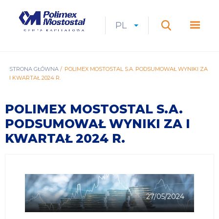
Przejdź
do
Polimex
MEN
treści
Mostostal
PL
Expan
CURRENT
ROZWIŃ
LANGUAGE
SZUKAJ
S.A.
GŁÓ
Szukaj
menu
LANGUAGE:
LIST
PL
ŚCIEŻKA
STRONA GŁÓWNA
POLIMEX MOSTOSTAL S.A. PODSUMOWAŁ WYNIKI ZA
I KWARTAŁ 2024 R.
NAWIGACYJNA
POLIMEX MOSTOSTAL S.A.
PODSUMOWAŁ WYNIKI ZA I
KWARTAŁ 2024 R.
27/05/2024