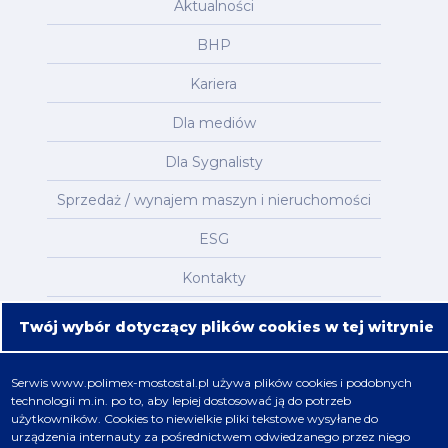
Aktualności
BHP
Kariera
Dla mediów
Dla Sygnalisty
Sprzedaż / wynajem maszyn i nieruchomości
ESG
Kontakty
Mapa serwisu
Twój wybór dotyczący plików cookies w tej witrynie
Oferta
Serwis
www.polimex-mostostal.pl
używa plików cookies i podobnych
technologii m.in. po to, aby lepiej dostosować ją do potrzeb
Nafta, chemia, gaz
użytkowników. Cookies to niewielkie pliki tekstowe wysyłane do
urządzenia internauty za pośrednictwem odwiedzanego przez niego
Energetyka