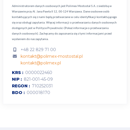
Administratorem danych osobowych jest Polimex Mostostal S.A. z siedzibą w
Warszawie przy Al. Jana Pawła II 12, 00-124 Warszawa. Dane osobowe osób
kontaktujących się z nami będą przetwarzane w celu identyfikacji kontaktującego
się oraz obsługi zapytania. Więcej informacji o przetwarzaniu danych osobowych
dostępnych jest w
Polityce Prywatności (Pokaż informacje o przetwarzaniu
danych osobowych).
Zachęcamy do zapoznania się z tymi informacjami przed
wysłaniem do nas zapytania.
+48 22 829 71 00
kontakt@polimex-mostostal.pl
kontakt@polimex.pl
KRS
0000022460
NIP
821-001-45-09
REGON
710252031
BDO
000018170