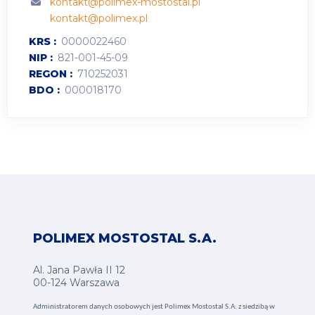
kontakt@polimex-mostostal.pl
kontakt@polimex.pl
KRS
0000022460
NIP
821-001-45-09
REGON
710252031
BDO
000018170
POLIMEX MOSTOSTAL S.A.
Al. Jana Pawła II 12
00-124 Warszawa
Administratorem danych osobowych jest Polimex Mostostal S.A. z siedzibą w