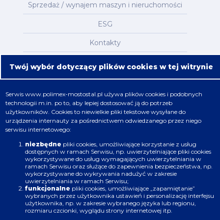
Sprzedaż / wynajem maszyn i nieruchomości
ESG
Kontakty
Mapa serwisu
Twój wybór dotyczący plików cookies w tej witrynie
Oferta
Serwis
www.polimex-mostostal.pl
używa plików cookies i podobnych
technologii m.in. po to, aby lepiej dostosować ją do potrzeb
Nafta, chemia, gaz
użytkowników. Cookies to niewielkie pliki tekstowe wysyłane do
urządzenia internauty za pośrednictwem odwiedzanego przez niego
Energetyka
serwisu internetowego:
Budownictwo
niezbędne
pliki cookies, umożliwiające korzystanie z usług
dostępnych w ramach Serwisu, np. uwierzytelniające pliki cookies
wykorzystywane do usług wymagających uwierzytelniania w
Produkcja
ramach Serwisu oraz służące do zapewnienia bezpieczeństwa, np.
wykorzystywane do wykrywania nadużyć w zakresie
uwierzytelniania w ramach Serwisu;
Infrastruktura
funkcjonalne
pliki cookies, umożliwiające „zapamiętanie”
wybranych przez użytkownika ustawień i personalizację interfejsu
użytkownika, np. w zakresie wybranego języka lub regionu,
rozmiaru czcionki, wyglądu strony internetowej itp.