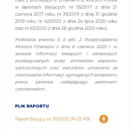
roku z późniejszymi zmianami (o których mowa
w raportach bieżących: nr 55/2017 z dnia 21
czerwca 2017 roku, nr 39/2019 z dnia 31 grudnia
2019 roku, nr 42/2020 z dnia 24 lipca 2020 roku
oraz nr 63/2020 z dnia 28 grudnia 2020 roku).
Podstawa prawna: § 5 pkt. 2 Rozporządzenia
Ministra Finansów z dnia 6 czerwca 2025 r. w
sprawie informacji bieżących i okresowych
przekazywanych przez emitentów papierów
wartościowych oraz warunków uznawania za
równoważne informacji wymaganych przepisami
prawa państwa niebędącego państwem
członkowskim.
PLIK RAPORTU
Pobierz
Raport bieżący nr 39/2025
(74.33 KB)