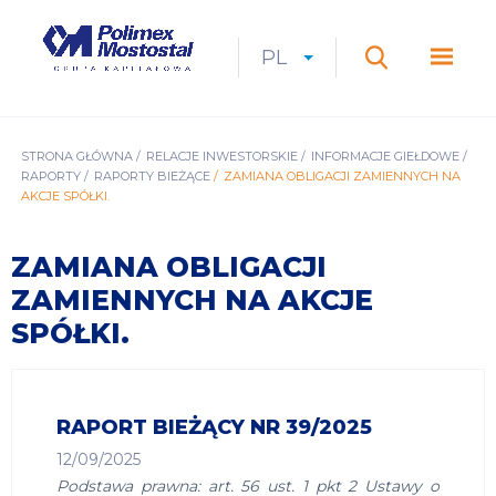
Przejdź
do
Polimex
MEN
treści
Mostostal
PL
Expan
CURRENT
ROZWIŃ
LANGUAGE
SZUKAJ
S.A.
GŁÓ
Szukaj
menu
LANGUAGE:
LIST
PL
ŚCIEŻKA
STRONA GŁÓWNA
RELACJE INWESTORSKIE
INFORMACJE GIEŁDOWE
RAPORTY
RAPORTY BIEŻĄCE
ZAMIANA OBLIGACJI ZAMIENNYCH NA
NAWIGACYJNA
AKCJE SPÓŁKI.
ZAMIANA OBLIGACJI
ZAMIENNYCH NA AKCJE
SPÓŁKI.
RAPORT BIEŻĄCY NR 39/2025
12/09/2025
Podstawa prawna: art. 56 ust. 1 pkt 2 Ustawy o