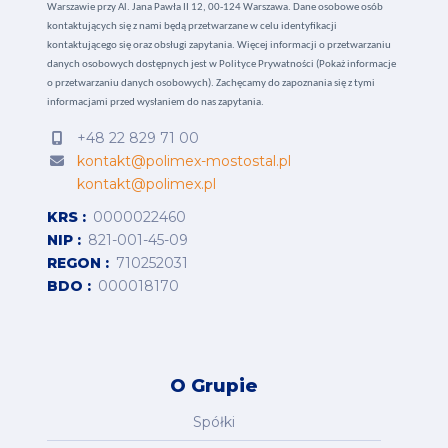
Warszawie przy Al. Jana Pawła II 12, 00-124 Warszawa. Dane osobowe osób
kontaktujących się z nami będą przetwarzane w celu identyfikacji
kontaktującego się oraz obsługi zapytania. Więcej informacji o przetwarzaniu
danych osobowych dostępnych jest w
Polityce Prywatności (Pokaż informacje
o przetwarzaniu danych osobowych).
Zachęcamy do zapoznania się z tymi
informacjami przed wysłaniem do nas zapytania.
+48 22 829 71 00
kontakt@polimex-mostostal.pl
kontakt@polimex.pl
KRS
0000022460
NIP
821-001-45-09
REGON
710252031
BDO
000018170
O Grupie
Spółki