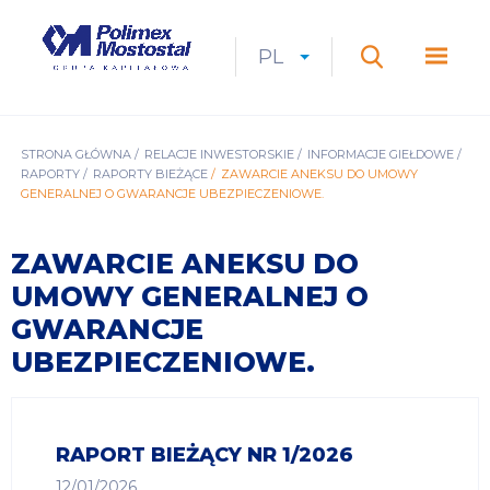
Przejdź
do
Polimex
MEN
treści
Mostostal
PL
Expan
CURRENT
ROZWIŃ
LANGUAGE
SZUKAJ
S.A.
GŁÓ
Szukaj
menu
LANGUAGE:
LIST
PL
ŚCIEŻKA
STRONA GŁÓWNA
RELACJE INWESTORSKIE
INFORMACJE GIEŁDOWE
RAPORTY
RAPORTY BIEŻĄCE
ZAWARCIE ANEKSU DO UMOWY
NAWIGACYJNA
GENERALNEJ O GWARANCJE UBEZPIECZENIOWE.
ZAWARCIE ANEKSU DO
UMOWY GENERALNEJ O
GWARANCJE
UBEZPIECZENIOWE.
RAPORT BIEŻĄCY NR 1/2026
12/01/2026