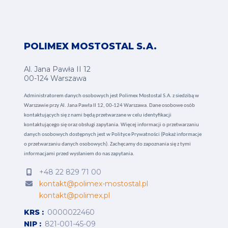
POLIMEX MOSTOSTAL S.A.
Al. Jana Pawła II 12
00-124 Warszawa
Administratorem danych osobowych jest Polimex Mostostal S.A. z siedzibą w
Warszawie przy Al. Jana Pawła II 12, 00-124 Warszawa. Dane osobowe osób
kontaktujących się z nami będą przetwarzane w celu identyfikacji
kontaktującego się oraz obsługi zapytania. Więcej informacji o przetwarzaniu
danych osobowych dostępnych jest w
Polityce Prywatności (Pokaż informacje
o przetwarzaniu danych osobowych).
Zachęcamy do zapoznania się z tymi
informacjami przed wysłaniem do nas zapytania.
+48 22 829 71 00
kontakt@polimex-mostostal.pl
kontakt@polimex.pl
KRS
0000022460
NIP
821-001-45-09