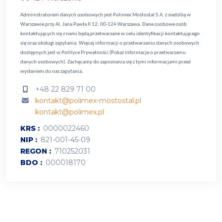
Administratorem danych osobowych jest Polimex Mostostal S.A. z siedzibą w
Warszawie przy Al. Jana Pawła II 12, 00-124 Warszawa. Dane osobowe osób
kontaktujących się z nami będą przetwarzane w celu identyfikacji kontaktującego
się oraz obsługi zapytania. Więcej informacji o przetwarzaniu danych osobowych
dostępnych jest w
Polityce Prywatności (Pokaż informacje o przetwarzaniu
danych osobowych).
Zachęcamy do zapoznania się z tymi informacjami przed
wysłaniem do nas zapytania.
+48 22 829 71 00
kontakt@polimex-mostostal.pl
kontakt@polimex.pl
KRS
0000022460
NIP
821-001-45-09
REGON
710252031
BDO
000018170