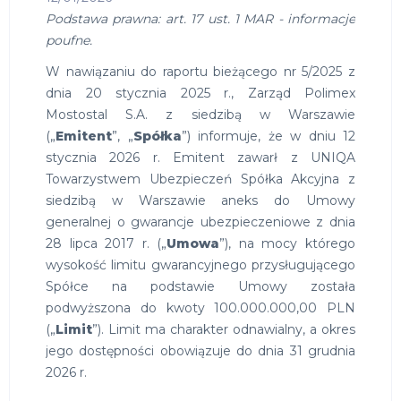
Podstawa prawna: art. 17 ust. 1 MAR - informacje
poufne.
W nawiązaniu do raportu bieżącego nr 5/2025 z
dnia 20 stycznia 2025 r., Zarząd Polimex
Mostostal S.A. z siedzibą w Warszawie
(„
Emitent
”, „
Spółka
”) informuje, że w dniu 12
stycznia 2026 r. Emitent zawarł z UNIQA
Towarzystwem Ubezpieczeń Spółka Akcyjna z
siedzibą w Warszawie aneks do Umowy
generalnej o gwarancje ubezpieczeniowe z dnia
28 lipca 2017 r. („
Umowa
”), na mocy którego
wysokość limitu gwarancyjnego przysługującego
Spółce na podstawie Umowy została
podwyższona do kwoty 100.000.000,00 PLN
(„
Limit
”). Limit ma charakter odnawialny, a okres
jego dostępności obowiązuje do dnia 31 grudnia
2026 r.