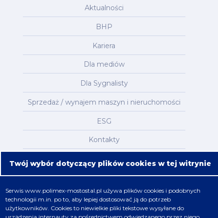
Aktualności
BHP
Kariera
Dla mediów
Dla Sygnalisty
Sprzedaż / wynajem maszyn i nieruchomości
ESG
Kontakty
Mapa serwisu
Twój wybór dotyczący plików cookies w tej witrynie
Oferta
Serwis
www.polimex-mostostal.pl
używa plików cookies i podobnych
technologii m.in. po to, aby lepiej dostosować ją do potrzeb
Nafta, chemia, gaz
użytkowników. Cookies to niewielkie pliki tekstowe wysyłane do
urządzenia internauty za pośrednictwem odwiedzanego przez niego