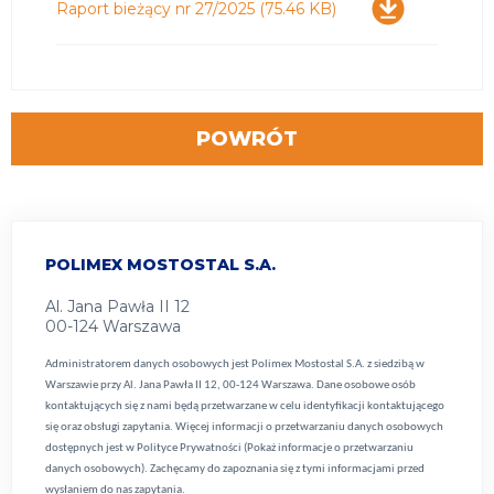
Pobierz
Raport bieżący nr 27/2025
(75.46 KB)
POWRÓT
POLIMEX MOSTOSTAL S.A.
Al. Jana Pawła II 12
00-124 Warszawa
Administratorem danych osobowych jest Polimex Mostostal S.A. z siedzibą w
Warszawie przy Al. Jana Pawła II 12, 00-124 Warszawa. Dane osobowe osób
kontaktujących się z nami będą przetwarzane w celu identyfikacji kontaktującego
się oraz obsługi zapytania. Więcej informacji o przetwarzaniu danych osobowych
dostępnych jest w
Polityce Prywatności (Pokaż informacje o przetwarzaniu
danych osobowych).
Zachęcamy do zapoznania się z tymi informacjami przed
wysłaniem do nas zapytania.