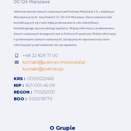
00-124 Warszawa
Administratorem danych osobowych jest Polimex Mostostal S.A. z siedzibą w
Warszawie przy Al. Jana Pawła II 12, 00-124 Warszawa. Dane osobowe osób
kontaktujących się z nami będą przetwarzane w celu identyfikacji
kontaktującego się oraz obsługi zapytania. Więcej informacji o przetwarzaniu
danych osobowych dostępnych jest w
Polityce Prywatności (Pokaż informacje
o przetwarzaniu danych osobowych).
Zachęcamy do zapoznania się z tymi
informacjami przed wysłaniem do nas zapytania.
+48 22 829 71 00
kontakt@polimex-mostostal.pl
kontakt@polimex.pl
KRS
0000022460
NIP
821-001-45-09
REGON
710252031
BDO
000018170
O Grupie