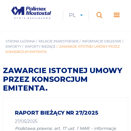
Przejdź
do
Polimex
MEN
treści
Mostostal
PL
Expan
CURRENT
ROZWIŃ
LANGUAGE
SZUKAJ
S.A.
GŁÓ
Szukaj
menu
LANGUAGE:
LIST
PL
ŚCIEŻKA
STRONA GŁÓWNA
RELACJE INWESTORSKIE
INFORMACJE GIEŁDOWE
RAPORTY
RAPORTY BIEŻĄCE
ZAWARCIE ISTOTNEJ UMOWY PRZEZ
NAWIGACYJNA
KONSORCJUM EMITENTA.
ZAWARCIE ISTOTNEJ UMOWY
PRZEZ KONSORCJUM
EMITENTA.
RAPORT BIEŻĄCY NR 27/2025
27/05/2025
Podstawa prawna: art. 17 ust. 1 MAR - informacje