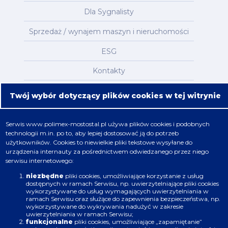
Dla Sygnalisty
Sprzedaż / wynajem maszyn i nieruchomości
ESG
Kontakty
Mapa serwisu
Twój wybór dotyczący plików cookies w tej witrynie
Oferta
Serwis
www.polimex-mostostal.pl
używa plików cookies i podobnych
technologii m.in. po to, aby lepiej dostosować ją do potrzeb
Nafta, chemia, gaz
użytkowników. Cookies to niewielkie pliki tekstowe wysyłane do
urządzenia internauty za pośrednictwem odwiedzanego przez niego
Energetyka
serwisu internetowego:
Budownictwo
niezbędne
pliki cookies, umożliwiające korzystanie z usług
dostępnych w ramach Serwisu, np. uwierzytelniające pliki cookies
wykorzystywane do usług wymagających uwierzytelniania w
Produkcja
ramach Serwisu oraz służące do zapewnienia bezpieczeństwa, np.
wykorzystywane do wykrywania nadużyć w zakresie
uwierzytelniania w ramach Serwisu;
Infrastruktura
funkcjonalne
pliki cookies, umożliwiające „zapamiętanie”