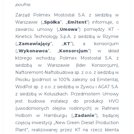
poufne.
Zarząd Polimex Mostostal S.A. z siedzibą w
Warszawie („
Spółka
”, „
Emitent
”) informuje, o
zawarciu umowy („
Umowa
”) pomiędzy KT -
Kinetics Technology S.p.A. z siedzibą w Rzymie
(„
Zamawiający
”, „
KT
”), a konsorcjum
(„
Wykonawca
”, „
Konsorcjum
”) w skład
którego wchodzą: Polimex Mostostal S.A. z
siedzibą w Warszawie (lider Konsorcjum),
Naftoremont-Naftobudowa sp. z o.o. z siedzibą w
Płocku (podmiot w 100% zależny od Emitenta),
WodPol sp. z o.o. z siedzibą w Żywcu i AGAT S.A.
z siedzibą w Koluszkach. Przedmiotem Umowy
jest budowa instalacji do produkcji HVO
(uwodornionych olejów roślinnych) w Rafinerii
Holborn w Hamburgu („
Zadanie
”), będącej
częścią inwestycji „New Green Diesel Production
Plant”, realizowanej przez KT na rzecz klienta