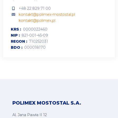
+48 22 829 71 00
kontakt@polimex-mostostal.pl
kontakt@polimex.pl
KRS
0000022460
NIP
821-001-45-09
REGON
710252031
BDO
000018170
POLIMEX MOSTOSTAL S.A.
Al. Jana Pawła II 12