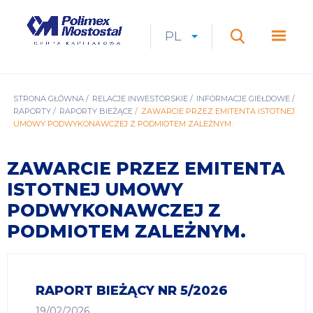
Przejdź
do
Polimex
MEN
treści
Mostostal
PL
Expan
CURRENT
ROZWIŃ
LANGUAGE
SZUKAJ
S.A.
GŁÓ
Szukaj
menu
LANGUAGE:
LIST
PL
ŚCIEŻKA
STRONA GŁÓWNA
RELACJE INWESTORSKIE
INFORMACJE GIEŁDOWE
RAPORTY
RAPORTY BIEŻĄCE
ZAWARCIE PRZEZ EMITENTA ISTOTNEJ
NAWIGACYJNA
UMOWY PODWYKONAWCZEJ Z PODMIOTEM ZALEŻNYM.
ZAWARCIE PRZEZ EMITENTA
ISTOTNEJ UMOWY
PODWYKONAWCZEJ Z
PODMIOTEM ZALEŻNYM.
RAPORT BIEŻĄCY NR 5/2026
19/02/2026