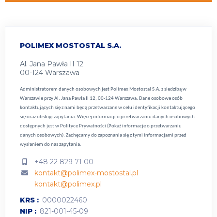
POLIMEX MOSTOSTAL S.A.
Al. Jana Pawła II 12
00-124 Warszawa
Administratorem danych osobowych jest Polimex Mostostal S.A. z siedzibą w
Warszawie przy Al. Jana Pawła II 12, 00-124 Warszawa. Dane osobowe osób
kontaktujących się z nami będą przetwarzane w celu identyfikacji kontaktującego
się oraz obsługi zapytania. Więcej informacji o przetwarzaniu danych osobowych
dostępnych jest w
Polityce Prywatności (Pokaż informacje o przetwarzaniu
danych osobowych).
Zachęcamy do zapoznania się z tymi informacjami przed
wysłaniem do nas zapytania.
+48 22 829 71 00
kontakt@polimex-mostostal.pl
kontakt@polimex.pl
KRS
0000022460
NIP
821-001-45-09