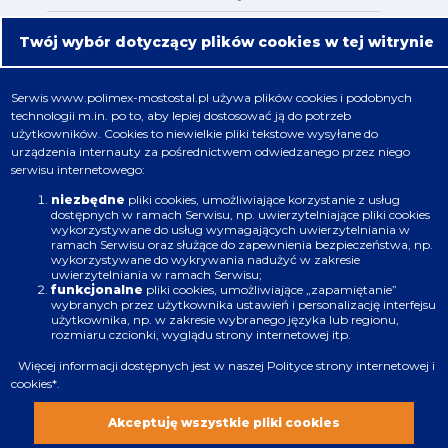
Mapa serwisu
Twój wybór dotyczący plików cookies w tej witrynie
Oferta
Serwis
www.polimex-mostostal.pl
używa plików cookies i podobnych
technologii m.in. po to, aby lepiej dostosować ją do potrzeb
Nafta, chemia, gaz
użytkowników. Cookies to niewielkie pliki tekstowe wysyłane do
urządzenia internauty za pośrednictwem odwiedzanego przez niego
Energetyka
serwisu internetowego:
Budownictwo
niezbędne
pliki cookies, umożliwiające korzystanie z usług
dostępnych w ramach Serwisu, np. uwierzytelniające pliki cookies
wykorzystywane do usług wymagających uwierzytelniania w
Produkcja
ramach Serwisu oraz służące do zapewnienia bezpieczeństwa, np.
wykorzystywane do wykrywania nadużyć w zakresie
uwierzytelniania w ramach Serwisu;
Infrastruktura
funkcjonalne
pliki cookies, umożliwiające „zapamiętanie”
wybranych przez użytkownika ustawień i personalizację interfejsu
użytkownika, np. w zakresie wybranego języka lub regionu,
rozmiaru czcionki, wyglądu strony internetowej itp.
Więcej informacji dostępnych jest w naszej
Polityce strony internetowej i
cookies
*.
Zastrzeżenia prawne
Polityka plików cookies
Akceptuję wszystkie pliki cookies
Wszystkie prawa zastrzeżone. Copyright