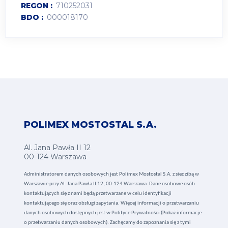
REGON
710252031
BDO
000018170
POLIMEX MOSTOSTAL S.A.
Al. Jana Pawła II 12
00-124 Warszawa
Administratorem danych osobowych jest Polimex Mostostal S.A. z siedzibą w
Warszawie przy Al. Jana Pawła II 12, 00-124 Warszawa. Dane osobowe osób
kontaktujących się z nami będą przetwarzane w celu identyfikacji
kontaktującego się oraz obsługi zapytania. Więcej informacji o przetwarzaniu
danych osobowych dostępnych jest w
Polityce Prywatności (Pokaż informacje
o przetwarzaniu danych osobowych).
Zachęcamy do zapoznania się z tymi