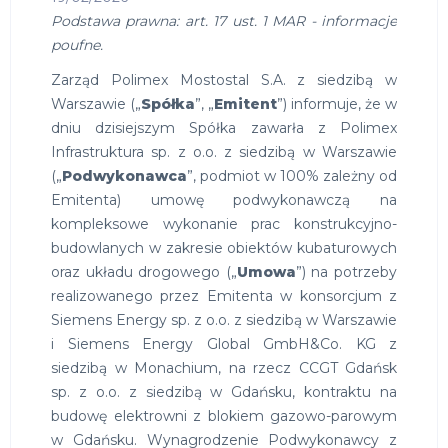
Podstawa prawna: art. 17 ust. 1 MAR - informacje
poufne.
Zarząd Polimex Mostostal S.A. z siedzibą w
Warszawie („
Spółka
”, „
Emitent
”) informuje, że w
dniu dzisiejszym Spółka zawarła z Polimex
Infrastruktura sp. z o.o. z siedzibą w Warszawie
(„
Podwykonawca
”, podmiot w 100% zależny od
Emitenta) umowę podwykonawczą na
kompleksowe wykonanie prac konstrukcyjno-
budowlanych w zakresie obiektów kubaturowych
oraz układu drogowego („
Umowa
”) na potrzeby
realizowanego przez Emitenta w konsorcjum z
Siemens Energy sp. z o.o. z siedzibą w Warszawie
i Siemens Energy Global GmbH&Co. KG z
siedzibą w Monachium, na rzecz CCGT Gdańsk
sp. z o.o. z siedzibą w Gdańsku, kontraktu na
budowę elektrowni z blokiem gazowo-parowym
w Gdańsku. Wynagrodzenie Podwykonawcy z