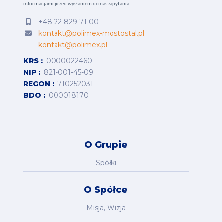
informacjami przed wysłaniem do nas zapytania.
+48 22 829 71 00
kontakt@polimex-mostostal.pl
kontakt@polimex.pl
KRS
0000022460
NIP
821-001-45-09
REGON
710252031
BDO
000018170
O Grupie
Spółki
O Spółce
Misja, Wizja